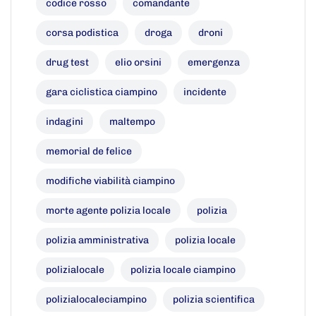
codice rosso
comandante
corsa podistica
droga
droni
drug test
elio orsini
emergenza
gara ciclistica ciampino
incidente
indagini
maltempo
memorial de felice
modifiche viabilità ciampino
morte agente polizia locale
polizia
polizia amministrativa
polizia locale
polizialocale
polizia locale ciampino
polizialocaleciampino
polizia scientifica