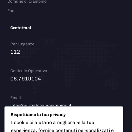
Comune di Ciampino
Faq
Contattaci
Per urgenze
112
Centrale Operativa
06.7919104
Email
info@polizialocaleciampino.it
Rispettiamo la tua privacy
I cookie ci aiutano a migliorare la tua
esperienza, fornire contenuti personalizzati e