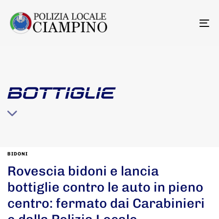
To
na
BOTTIGLIE
BIDONI
Rovescia bidoni e lancia
bottiglie contro le auto in pieno
centro: fermato dai Carabinieri