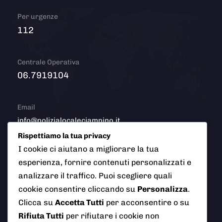
Per urgenze
112
Centrale Operativa
06.7919104
Email
info@polizialocaleciampino.it
Rispettiamo la tua privacy
I cookie ci aiutano a migliorare la tua
esperienza, fornire contenuti personalizzati e
© 2026 Polizia Locale del Comune di Ciampino (Roma). Tutti
analizzare il traffico. Puoi scegliere quali
i diritti riservati
cookie consentire cliccando su
Personalizza
.
Clicca su
Accetta Tutti
per acconsentire o su
Rifiuta Tutti
per rifiutare i cookie non