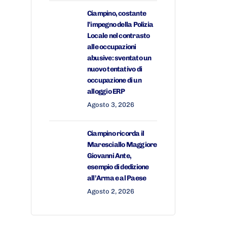
Ciampino, costante
l’impegno della Polizia
Locale nel contrasto
alle occupazioni
abusive: sventato un
nuovo tentativo di
occupazione di un
alloggio ERP
Agosto 3, 2026
Ciampino ricorda il
Maresciallo Maggiore
Giovanni Ante,
esempio di dedizione
all’Arma e al Paese
Agosto 2, 2026