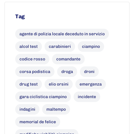
Tag
agente di polizia locale deceduto in servizio
alcol test
carabinieri
ciampino
codice rosso
comandante
corsa podistica
droga
droni
drug test
elio orsini
emergenza
gara ciclistica ciampino
incidente
indagini
maltempo
memorial de felice