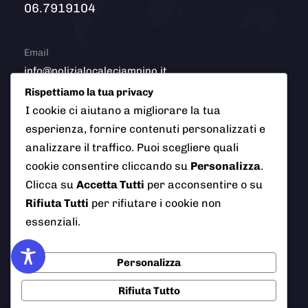
06.7919104
Email
info@polizialocaleciampino.it
Rispettiamo la tua privacy
I cookie ci aiutano a migliorare la tua
esperienza, fornire contenuti personalizzati e
© 2026 Polizia Locale del Comune di Ciampino (Roma). Tutti
analizzare il traffico. Puoi scegliere quali
i diritti riservati
cookie consentire cliccando su
Personalizza
.
Clicca su
Accetta Tutti
per acconsentire o su
Rifiuta Tutti
per rifiutare i cookie non
AI Info
Privacy Policy
Note Legali
essenziali.
Cookie Policy
Credits
Personalizza
Rifiuta Tutto