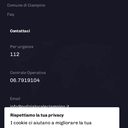
Comune di Ciampino
Faq
Contattaci
Per urgenze
112
Centrale Operativa
06.7919104
Email
info@polizialocaleciampino.it
Rispettiamo la tua privacy
I cookie ci aiutano a migliorare la tua