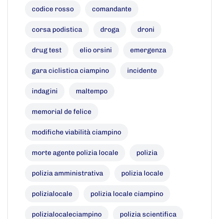
codice rosso
comandante
corsa podistica
droga
droni
drug test
elio orsini
emergenza
gara ciclistica ciampino
incidente
indagini
maltempo
memorial de felice
modifiche viabilità ciampino
morte agente polizia locale
polizia
polizia amministrativa
polizia locale
polizialocale
polizia locale ciampino
polizialocaleciampino
polizia scientifica