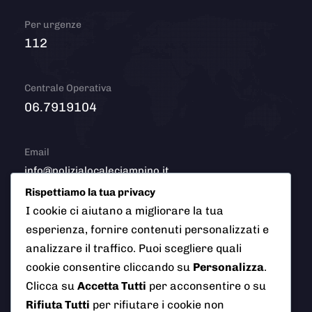
Per urgenze
112
Centrale Operativa
06.7919104
Email
info@polizialocaleciampino.it
Rispettiamo la tua privacy
I cookie ci aiutano a migliorare la tua
esperienza, fornire contenuti personalizzati e
© 2026 Polizia Locale del Comune di Ciampino (Roma). Tutti
analizzare il traffico. Puoi scegliere quali
i diritti riservati
cookie consentire cliccando su
Personalizza
.
Clicca su
Accetta Tutti
per acconsentire o su
Rifiuta Tutti
per rifiutare i cookie non