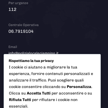
Per urgenze
112
Centrale Operativa
06.7919104
Email
info@polizialocaleciampino.it
Rispettiamo la tua privacy
I cookie ci aiutano a migliorare la tua
esperienza, fornire contenuti personalizzati e
© 2026 Polizia Locale del Comune di Ciampino (Roma). Tutti
analizzare il traffico. Puoi scegliere quali
i diritti riservati
cookie consentire cliccando su
Personalizza
.
Clicca su
Accetta Tutti
per acconsentire o su
Rifiuta Tutti
per rifiutare i cookie non
essenziali.
AI Info
Privacy Policy
Note Legali