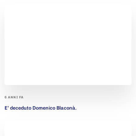
6 ANNI FA
E’ deceduto Domenico Blaconà.