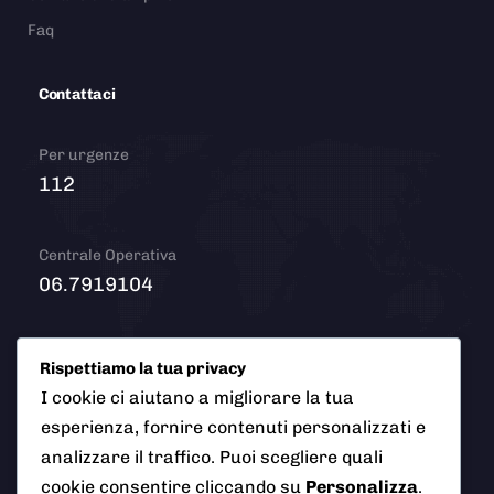
Faq
Contattaci
Per urgenze
112
Centrale Operativa
06.7919104
Email
Rispettiamo la tua privacy
info@polizialocaleciampino.it
I cookie ci aiutano a migliorare la tua
esperienza, fornire contenuti personalizzati e
analizzare il traffico. Puoi scegliere quali
cookie consentire cliccando su
Personalizza
.
© 2026 Polizia Locale del Comune di Ciampino (Roma). Tutti