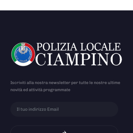
Iscriviti alla nostra newsletter per tutte le nostre ultime
novità ed attività programmate