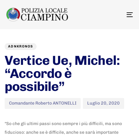
To
na
Author
Published
PUBLISHED
on:
IN:
ADNKRONOS
Vertice Ue, Michel:
“Accordo è
possibile”
Comandante Roberto ANTONELLI
Luglio 20, 2020
“So che gli ultimi passi sono sempre i più difficili, ma sono
fiducioso: anche se è difficile, anche se sarà importante