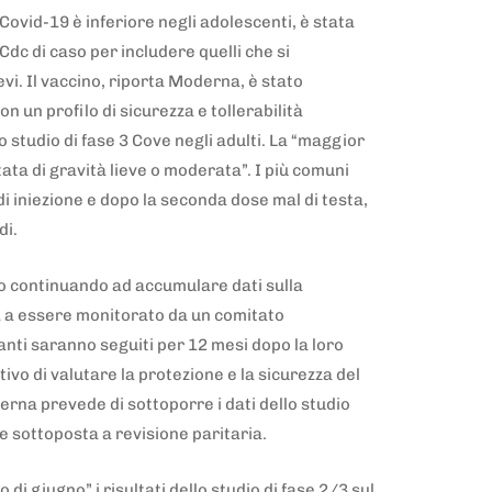
 Covid-19 è inferiore negli adolescenti, è stata
Cdc di caso per includere quelli che si
vi. Il vaccino, riporta Moderna, è stato
 un profilo di sicurezza e tollerabilità
studio di fase 3 Cove negli adulti. La “maggior
tata di gravità lieve o moderata”. I più comuni
o di iniezione e dopo la seconda dose mal di testa,
idi.
no continuando ad accumulare dati sulla
a a essere monitorato da un comitato
anti saranno seguiti per 12 mesi dopo la loro
tivo di valutare la protezione e la sicurezza del
rna prevede di sottoporre i dati dello studio
e sottoposta a revisione paritaria.
di giugno” i risultati dello studio di fase 2/3 sul