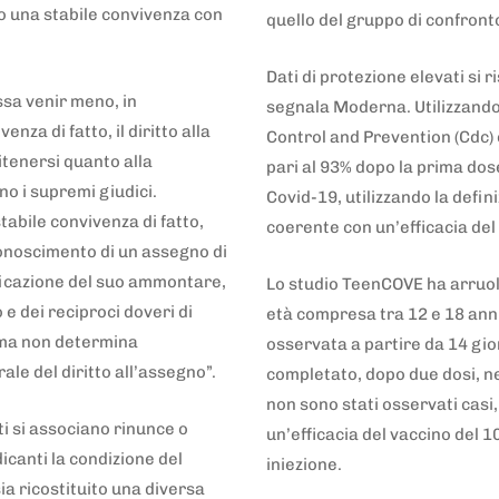
 una stabile convivenza con
quello del gruppo di confronto
Dati di protezione elevati si 
ssa venir meno, in
segnala Moderna. Utilizzando 
nza di fatto, il diritto alla
Control and Prevention (Cdc) è
itenersi quanto alla
pari al 93% dopo la prima dose
 i supremi giudici.
Covid-19, utilizzando la defin
tabile convivenza di fatto,
coerente con un’efficacia de
iconoscimento di un assegno di
ificazione del suo ammontare,
Lo studio TeenCOVE ha arruolat
o e dei reciproci doveri di
età compresa tra 12 e 18 anni 
 ma non determina
osservata a partire da 14 gio
le del diritto all’assegno”.
completato, dopo due dosi, ne
non sono stati osservati casi,
i si associano rinunce o
un’efficacia del vaccino del 
icanti la condizione del
iniezione.
a ricostituito una diversa