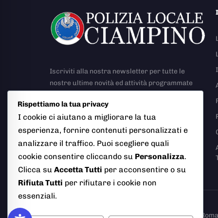
Iscriviti alla nostra newsletter per tutte le
nostre ultime novità ed attività programmate
Rispettiamo la tua privacy
I cookie ci aiutano a migliorare la tua
esperienza, fornire contenuti personalizzati e
analizzare il traffico. Puoi scegliere quali
Richiesta Rapporto Incidente Stradale
cookie consentire cliccando su
Personalizza
.
Clicca su
Accetta Tutti
per acconsentire o su
Rifiuta Tutti
per rifiutare i cookie non
essenziali.
© 2026 Polizia Locale del Comune di Ciampino (Roma). T