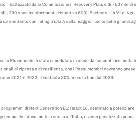
o ribattezzato dalla Commissione il Recovery Plan, è di 750 mld di eur
ali), 390 sono trasferimenti (rispetto a 500). Pertanto, il 48% di Nge 
un emittente con rating tripla A dalla maggior parte delle grandi age
ziario Pluriennale, è stato rimodulato in modo da concentrare molta 
 nazionali di ripresa e di resilienza, che i Paesi membri dovranno pr
i anni 2021 e 2022; il restante 30% entro la fine del 2023.
altri programmi di Next Generation Eu: React Eu, destinato a potenziare 
ogramma che stava molto a cuore all’Italia, e viene penalizzato poco).
”