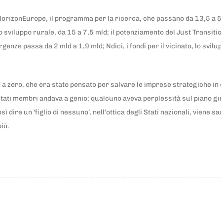
re HorizonEurope, il programma per la ricerca, che passano da 13,5 a 
o sviluppo rurale, da 15 a 7,5 mld; il potenziamento del Just Transiti
nze passa da 2 mld a 1,9 mld; Ndici, i fondi per il vicinato, lo svil
 zero, che era stato pensato per salvare le imprese strategiche in d
tati membri andava a genio; qualcuno aveva perplessità sul piano giur
ì dire un ‘figlio di nessuno’, nell’ottica degli Stati nazionali, vien
più.