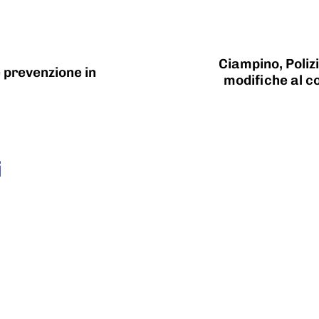
Ciampino, Poliz
e prevenzione in
modifiche al co
i