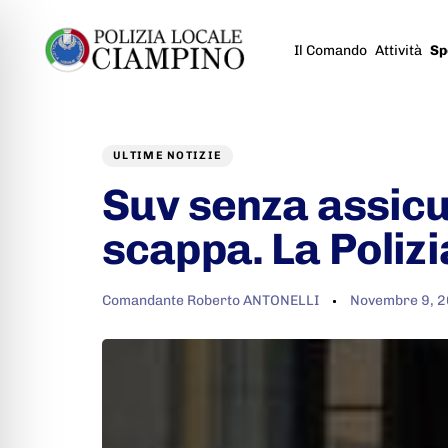
Il Comando
Attività
Sp
Author
Published
PUBLISHED
on:
IN:
ULTIME NOTIZIE
Suv senza assicu
scappa. La Polizi
Comandante Roberto ANTONELLI
Novembre 9, 