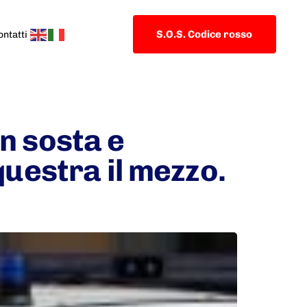
S.O.S. Codice rosso
ontatti
n sosta e
questra il mezzo.