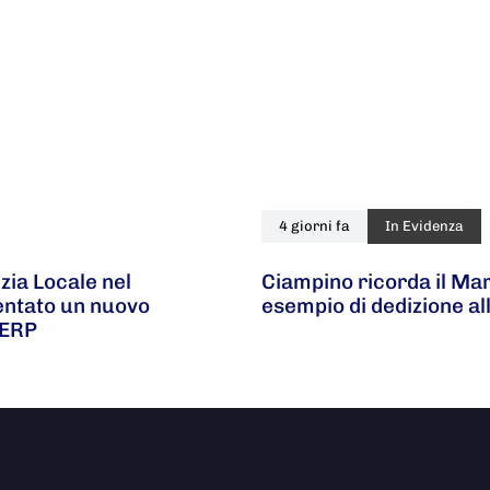
4 giorni fa
In Evidenza
zia Locale nel
Ciampino ricorda il Ma
ventato un nuovo
esempio di dedizione al
 ERP