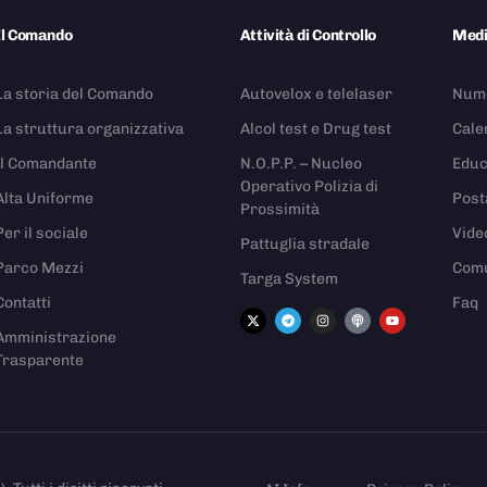
Il Comando
Attività di Controllo
Med
La storia del Comando
Autovelox e telelaser
Nume
La struttura organizzativa
Alcol test e Drug test
Cale
Il Comandante
N.O.P.P. – Nucleo
Educ
Operativo Polizia di
Alta Uniforme
Post
Prossimità
Per il sociale
Vide
Pattuglia stradale
Parco Mezzi
Comu
Targa System
Contatti
Faq
Amministrazione
Trasparente