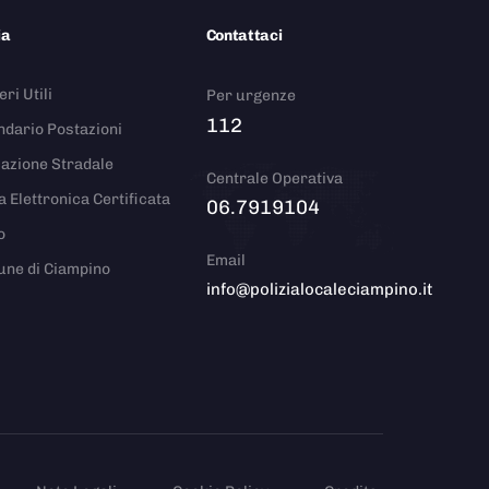
ia
Contattaci
ri Utili
Per urgenze
112
ndario Postazioni
azione Stradale
Centrale Operativa
a Elettronica Certificata
06.7919104
o
Email
ne di Ciampino
info@polizialocaleciampino.it