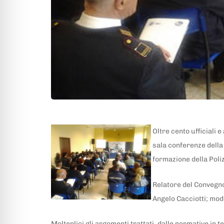
Oltre cento ufficiali 
sala conferenze della
formazione della Polizi
Relatore del Convegno
Angelo Cacciotti; mod
Molteplici gli argomenti trattati, dalle normative in 