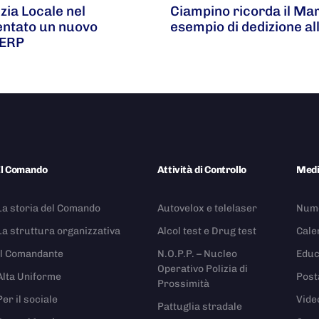
zia Locale nel
Ciampino ricorda il Ma
ventato un nuovo
esempio di dedizione al
 ERP
Il Comando
Attività di Controllo
Med
La storia del Comando
Autovelox e telelaser
Nume
La struttura organizzativa
Alcol test e Drug test
Cale
Il Comandante
N.O.P.P. – Nucleo
Educ
Operativo Polizia di
Alta Uniforme
Post
Prossimità
Per il sociale
Vide
Pattuglia stradale