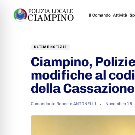
Il Comando
Attività
Sp
Author
Published
PUBLISHED
on:
IN:
ULTIME NOTIZIE
Ciampino, Polizi
modifiche al codi
della Cassazione
Comandante Roberto ANTONELLI
Novembre 15,