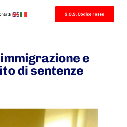
S.O.S. Codice rosso
ontatti
u immigrazione e
ito di sentenze