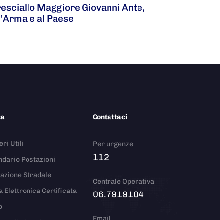
resciallo Maggiore Giovanni Ante,
l’Arma e al Paese
ia
Contattaci
ri Utili
Per urgenze
112
ndario Postazioni
azione Stradale
Centrale Operativa
a Elettronica Certificata
06.7919104
o
Email