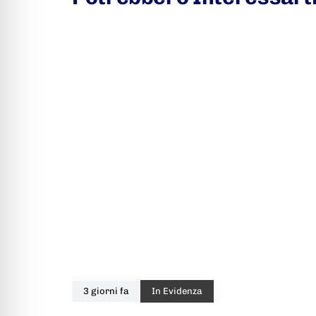
3 giorni fa
In Evidenza