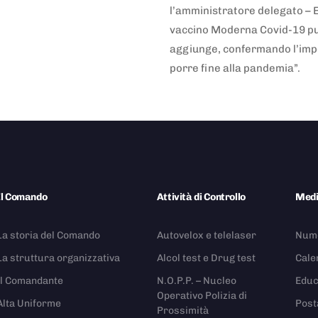
l’amministratore delegato – 
vaccino Moderna Covid-19 può
aggiunge, confermando l’impe
porre fine alla pandemia”.
Il Comando
Attività di Controllo
Med
La storia del Comando
Autovelox e telelaser
Nume
La struttura organizzativa
Alcol test e Drug test
Cale
Il Comandante
N.O.P.P. – Nucleo
Educ
Operativo Polizia di
Alta Uniforme
Post
Prossimità