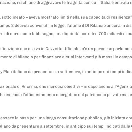
azione, rischiano di aggravare le fragilità con cui l’Italia è entrat
 sottolineato – aveva mostrato limiti nella sua capacità di resilienza
mpo 3 decreti convertiti in legge, l’ultimo il Dl Rilancio ancora in 
di di euro come fabbisogno, una liquidità per oltre 700 miliardi di e
lificazione che ora va in Gazzetta Ufficiale, c’è un percorso parlame
nto di bilancio per finanziare alcuni interventi già messi in campo
ery Plan italiano da presentare a settembre, in anticipo sui tempi in
zionale di Riforma, che incrocia obiettivi – in capo anche all’Agenz
che incrocia l’efficientamento energetico del patrimonio privato ma an
le essere la base per una larga consultazione pubblica, già iniziata c
aliano da presentare a settembre, in anticipo sui tempi indicati dall