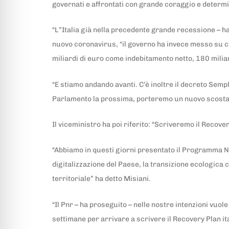
governati e affrontati con grande coraggio e determin
“L”Italia già nella precedente grande recessione – ha
nuovo coronavirus, “il governo ha invece messo su ca
miliardi di euro come indebitamento netto, 180 miliar
“E stiamo andando avanti. C’è inoltre il decreto Semp
Parlamento la prossima, porteremo un nuovo scostame
Il viceministro ha poi riferito: “Scriveremo il Recov
“Abbiamo in questi giorni presentato il Programma Na
digitalizzazione del Paese, la transizione ecologica 
territoriale” ha detto Misiani.
“Il Pnr – ha proseguito – nelle nostre intenzioni vuo
settimane per arrivare a scrivere il Recovery Plan it