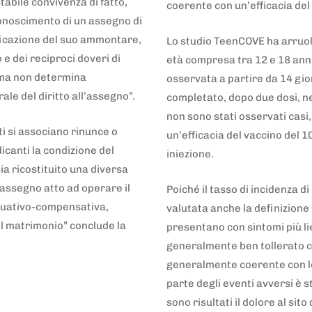
tabile convivenza di fatto,
coerente con un’efficacia de
iconoscimento di un assegno di
ificazione del suo ammontare,
Lo studio TeenCOVE ha arruolat
o e dei reciproci doveri di
età compresa tra 12 e 18 anni 
 ma non determina
osservata a partire da 14 gio
le del diritto all’assegno”.
completato, dopo due dosi, ne
non sono stati osservati casi,
i si associano rinunce o
un’efficacia del vaccino del 
icanti la condizione del
iniezione.
a ricostituito una diversa
assegno atto ad operare il
Poiché il tasso di incidenza di
requativo-compensativa,
valutata anche la definizione 
el matrimonio” conclude la
presentano con sintomi più lie
generalmente ben tollerato con
generalmente coerente con lo 
parte degli eventi avversi è s
sono risultati il dolore al sit