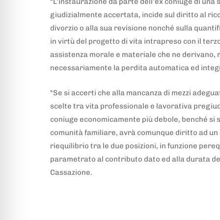
“L’instaurazione da parte dell’ex coniuge di una s
giudizialmente accertata, incide sul diritto al r
divorzio o alla sua revisione nonché sulla quant
in virtù del progetto di vita intrapreso con il terz
assistenza morale e materiale che ne derivano,
necessariamente la perdita automatica ed integra
“Se si accerti che alla mancanza di mezzi adeguat
scelte tra vita professionale e lavorativa pregiud
coniuge economicamente più debole, benché si si
comunità familiare, avrà comunque diritto ad un 
riequilibrio tra le due posizioni, in funzione pe
parametrato al contributo dato ed alla durata d
Cassazione.