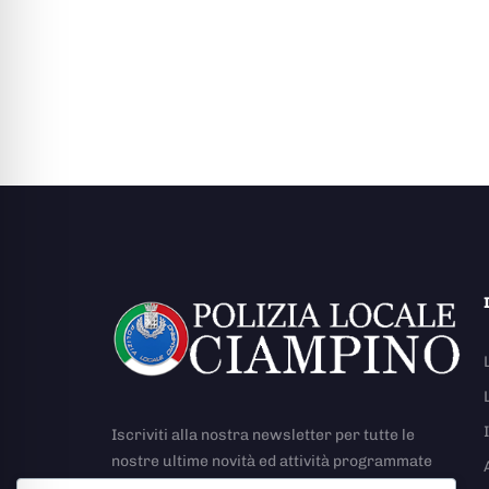
Iscriviti alla nostra newsletter per tutte le
nostre ultime novità ed attività programmate