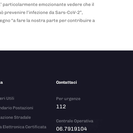
E’ particolarmente emozionante vedere che il
 prevenire l’infezione da Sars-CoV-2”,
gno “a fare la nostra parte per contribuire a
ia
Contattaci
ri Utili
Per urgenze
112
ndario Postazioni
azione Stradale
Centrale Operativa
a Elettronica Certificata
06.7919104