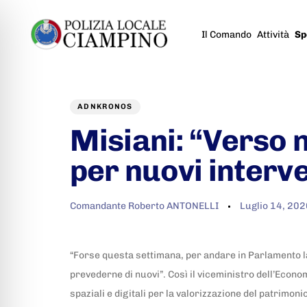
Il Comando
Attività
Sp
Author
Published
PUBLISHED
on:
IN:
ADNKRONOS
Misiani: “Verso 
per nuovi interv
Comandante Roberto ANTONELLI
Luglio 14, 202
“Forse questa settimana, per andare in Parlamento l
prevederne di nuovi”. Così il viceministro dell’Econo
spaziali e digitali per la valorizzazione del patrim