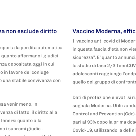
i
5 anni fa
Adnkronos
a non esclude diritto
Vaccino Moderna, effic
Il vaccino anti covid di Mode
mporta la perdita automatica
in questa fascia d’età non vi
E’ quanto affermano i giudici
sicurezza”. E’ quanto annunc
nza depositata oggi in cui
lo studio di fase 2/3 TeenCOV
o in favore del coniuge
adolescenti raggiunge l’endp
 una stabile convivenza con
quello del gruppo di confronto
Dati di protezione elevati si 
ssa venir meno, in
segnala Moderna. Utilizzando 
nza di fatto, il diritto alla
Control and Prevention (Cdc) è
itenersi quanto alla
pari al 93% dopo la prima dose
 i supremi giudici.
Covid-19, utilizzando la defin