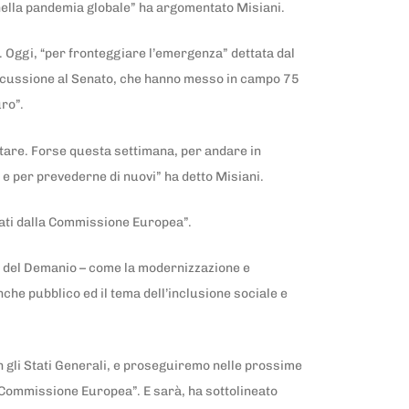
a nella pandemia globale” ha argomentato Misiani.
”. Oggi, “per fronteggiare l’emergenza” dettata dal
discussione al Senato, che hanno messo in campo 75
uro”.
ntare. Forse questa settimana, per andare in
 e per prevederne di nuovi” ha detto Misiani.
dicati dalla Commissione Europea”.
ia del Demanio – come la modernizzazione e
che pubblico ed il tema dell’inclusione sociale e
on gli Stati Generali, e proseguiremo nelle prossime
a Commissione Europea”. E sarà, ha sottolineato