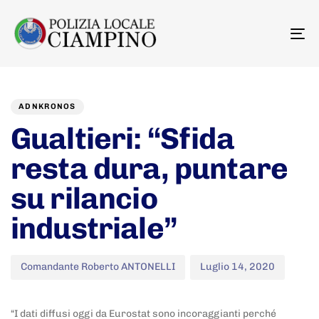
To
na
Author
Published
PUBLISHED
on:
IN:
ADNKRONOS
Gualtieri: “Sfida
resta dura, puntare
su rilancio
industriale”
Comandante Roberto ANTONELLI
Luglio 14, 2020
“I dati diffusi oggi da Eurostat sono incoraggianti perché