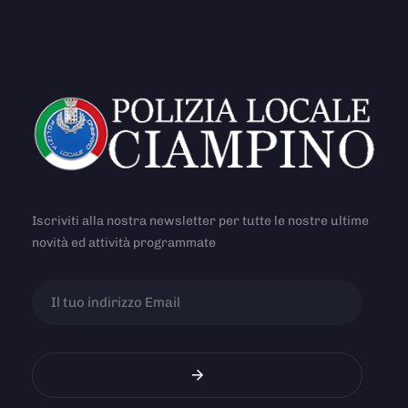
Iscriviti alla nostra newsletter per tutte le nostre ultime
novità ed attività programmate