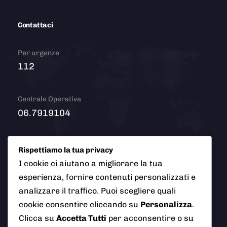
Contattaci
Per urgenze
112
Centrale Operativa
06.7919104
Email
Rispettiamo la tua privacy
info@polizialocaleciampino.it
I cookie ci aiutano a migliorare la tua
esperienza, fornire contenuti personalizzati e
analizzare il traffico. Puoi scegliere quali
cookie consentire cliccando su
Personalizza
.
© 2026 Polizia Locale del Comune di Ciampino (Roma). Tutti
Clicca su
Accetta Tutti
per acconsentire o su
i diritti riservati