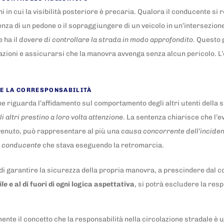
i in cui la visibilità posteriore è precaria. Qualora il conducente si
 di un pedone o il sopraggiungere di un veicolo in un’intersezione, l
 ha il
dovere di controllare la strada in modo approfondito
. Questo 
azioni e assicurarsi che la manovra avvenga senza alcun pericolo. L’o
 E LA CORRESPONSABILITÀ
ne riguarda l’affidamento sul comportamento degli altri utenti della 
i altri prestino a loro volta attenzione
. La sentenza chiarisce che l’e
vvenuto, può rappresentare al più una
causa concorrente dell’incide
el conducente
che stava eseguendo la retromarcia.
di garantire la sicurezza della propria manovra, a prescindere dal com
ile
e al di fuori di ogni logica aspettativa
, si potrà escludere la resp
nte il concetto che la responsabilità nella circolazione stradale è 