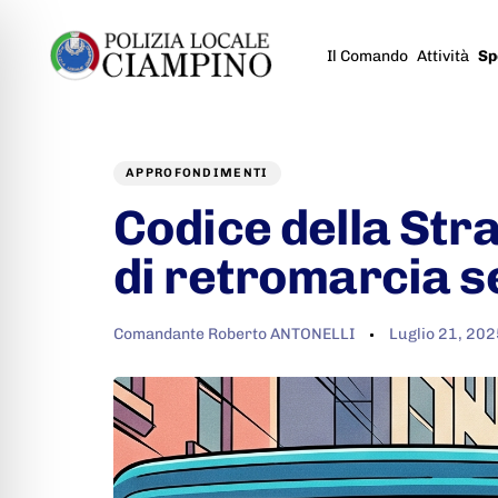
Il Comando
Attività
Sp
Author
Published
PUBLISHED
on:
IN:
APPROFONDIMENTI
Codice della Stra
di retromarcia s
Comandante Roberto ANTONELLI
Luglio 21, 202