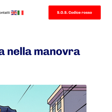
S.O.S. Codice rosso
ontatti
la nella manovra