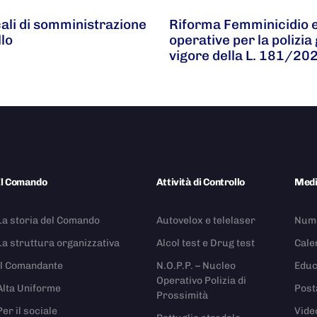
cali di somministrazione
Riforma Femminicidio e 
llo
operative per la polizia 
vigore della L. 181/20
Il Comando
Attività di Controllo
Med
La storia del Comando
Autovelox e telelaser
Nume
La struttura organizzativa
Alcol test e Drug test
Cale
Il Comandante
N.O.P.P. – Nucleo
Educ
Operativo Polizia di
Alta Uniforme
Post
Prossimità
Per il sociale
Vide