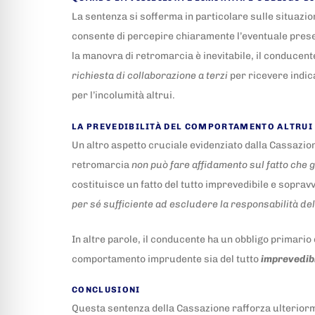
La sentenza si sofferma in particolare sulle situazion
consente di percepire chiaramente l’eventuale presenza
la manovra di retromarcia è inevitabile, il conducente
richiesta di collaborazione a terzi
per ricevere indic
per l’incolumità altrui.
LA PREVEDIBILITÀ DEL COMPORTAMENTO ALTRUI
Un altro aspetto cruciale evidenziato dalla Cassazio
retromarcia
non può fare affidamento sul fatto che gl
costituisce un fatto del tutto imprevedibile e sopra
per sé sufficiente ad escludere la responsabilità d
In altre parole, il conducente ha un obbligo primario 
comportamento imprudente sia del tutto
imprevedib
CONCLUSIONI
Questa sentenza della Cassazione rafforza ulteriorme