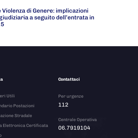
Violenza di Genere: implicazioni
giudiziaria a seguito dell’entrata in
25
ia
Contattaci
ri Utili
Per urgenze
112
ndario Postazioni
azione Stradale
Centrale Operativa
a Elettronica Certificata
06.7919104
o