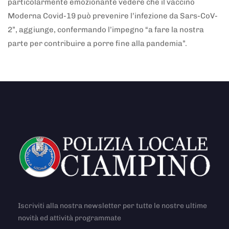
particolarmente emozionante vedere che il vaccino
Moderna Covid-19 può prevenire l’infezione da Sars-CoV-
2”, aggiunge, confermando l’impegno “a fare la nostra
parte per contribuire a porre fine alla pandemia”.
Iscriviti alla nostra newsletter per tutte le nostre ultime
novità ed attività programmate