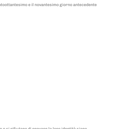
 centoottantesimo e il novantesimo giorno antecedente
o si rifiutano di provare la loro identità siano