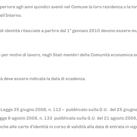
uperiore agli anni quindici aventi nel Comune la loro residenza o la l
ell’Interno.
e di identità rilasciate a partire dal 1° gennaio 2010 devono essere mun
che per motivi di lavoro, negli Stati membri della Comunità economica 
tà deve essere indicata la data di scadenza.
eto-Legge 25 giugno 2008, n. 112 – pubblicato sulla G.U. del 25 giugn
gge 6 agosto 2008, n. 133 pubblicata sulla G.U. del 21 agosto 2008,
che alle carte d’identità in corso di validità alla data di entrata in 