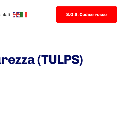
S.O.S. Codice rosso
ontatti
curezza (TULPS)