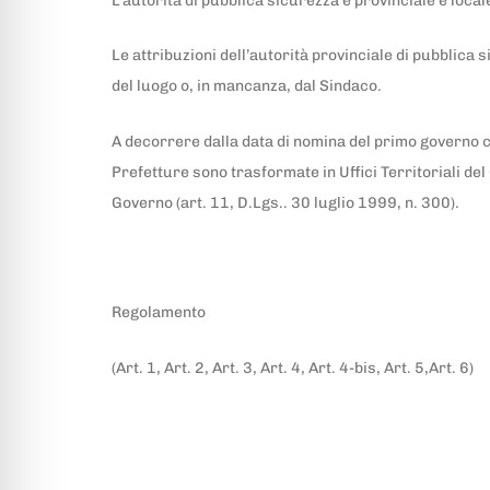
L’autorità di pubblica sicurezza è provinciale e local
Le attribuzioni dell’autorità provinciale di pubblica 
del luogo o, in mancanza, dal Sindaco.
A decorrere dalla data di nomina del primo governo cos
Prefetture sono trasformate in Uffici Territoriali de
Governo (art. 11, D.Lgs.. 30 luglio 1999, n. 300).
Regolamento
(Art. 1, Art. 2, Art. 3, Art. 4, Art. 4-bis, Art. 5,Art. 6)