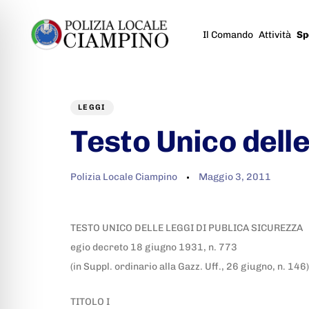
Il Comando
Attività
Sp
Author
Published
PUBLISHED
on:
IN:
LEGGI
Testo Unico dell
Polizia Locale Ciampino
Maggio 3, 2011
TESTO UNICO DELLE LEGGI DI PUBLICA SICUREZZA
egio decreto 18 giugno 1931, n. 773
(in Suppl. ordinario alla Gazz. Uff., 26 giugno, n. 146)
TITOLO I