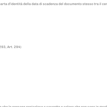
la carta d’identità della data di scadenza del documento stesso tra il
 293, Art. 294)
e che le persone pericolose o sospette e coloro che non sono in grado 