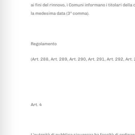
ai fini del rinnovo, i Comuni informano i titolari del
la medesima data (3° comma).
Regolamento
(Art. 288, Art. 289, Art. 290, Art. 291, Art. 292, Art.
Art. 4
L’autorità di pubblica sicurezza ha facoltà di ordinar