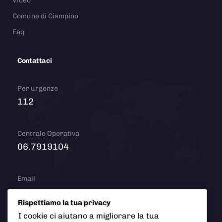
Video
Comune di Ciampino
Faq
Contattaci
Per urgenze
112
Centrale Operativa
06.7919104
Email
info@polizialocaleciampino.it
Rispettiamo la tua privacy
I cookie ci aiutano a migliorare la tua