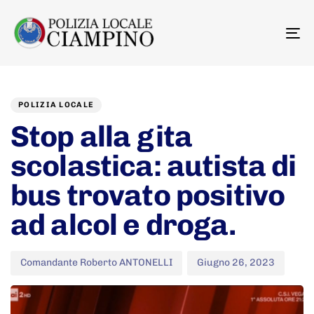
To
na
Video
Author
Published
PUBLISHED
Player
on:
IN:
POLIZIA LOCALE
Stop alla gita
scolastica: autista di
bus trovato positivo
ad alcol e droga.
Comandante Roberto ANTONELLI
Giugno 26, 2023