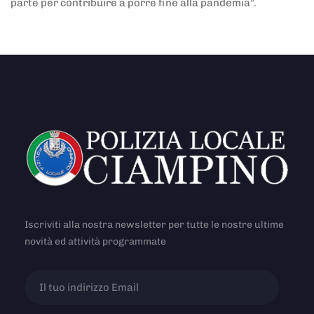
parte per contribuire a porre fine alla pandemia”.
Iscriviti alla nostra newsletter per tutte le nostre ultime
novità ed attività programmate