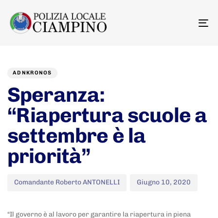
To
na
Author
Published
PUBLISHED
on:
IN:
ADNKRONOS
Speranza:
“Riapertura scuole a
settembre è la
priorità”
Comandante Roberto ANTONELLI
Giugno 10, 2020
“Il governo è al lavoro per garantire la riapertura in piena