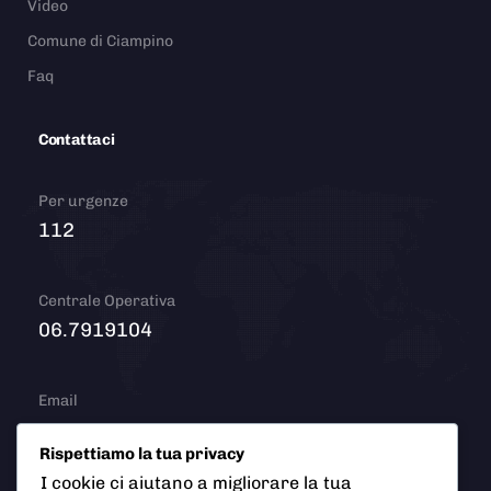
Video
Comune di Ciampino
Faq
Contattaci
Per urgenze
112
Centrale Operativa
06.7919104
Email
info@polizialocaleciampino.it
Rispettiamo la tua privacy
I cookie ci aiutano a migliorare la tua