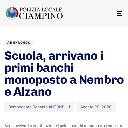
To
na
Author
Published
PUBLISHED
on:
IN:
ADNKRONOS
Scuola, arrivano i
primi banchi
monoposto a Nembro
e Alzano
Comandante Roberto ANTONELLI
Agosto 28, 2020
Sono arrivati a destinazione i primi banchi monoposto realizzati