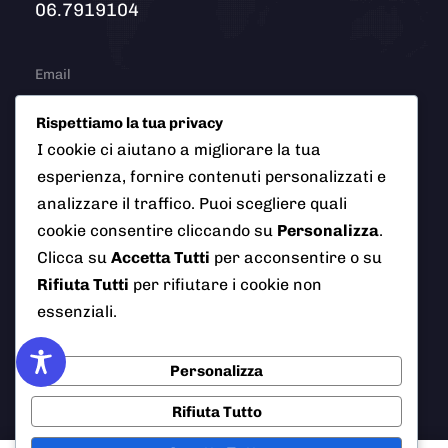
06.7919104
Email
info@polizialocaleciampino.it
Rispettiamo la tua privacy
I cookie ci aiutano a migliorare la tua
esperienza, fornire contenuti personalizzati e
© 2026 Polizia Locale del Comune di Ciampino (Roma). Tutti
analizzare il traffico. Puoi scegliere quali
i diritti riservati
cookie consentire cliccando su
Personalizza
.
Clicca su
Accetta Tutti
per acconsentire o su
Rifiuta Tutti
per rifiutare i cookie non
essenziali.
AI Info
Privacy Policy
Note Legali
Cookie Policy
Credits
Personalizza
Rifiuta Tutto