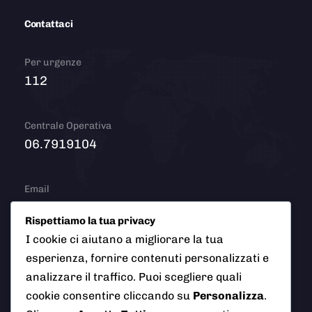
Contattaci
Per urgenze
112
Centrale Operativa
06.7919104
Email
info@polizialocaleciampino.it
Rispettiamo la tua privacy
I cookie ci aiutano a migliorare la tua
esperienza, fornire contenuti personalizzati e
© 2026 Polizia Locale del Comune di Ciampino (Roma). Tutti
analizzare il traffico. Puoi scegliere quali
i diritti riservati
cookie consentire cliccando su
Personalizza
.