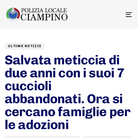
To
na
Author
Published
PUBLISHED
on:
IN:
ULTIME NOTIZIE
Salvata meticcia di
due anni con i suoi 7
cuccioli
abbandonati. Ora si
cercano famiglie per
le adozioni