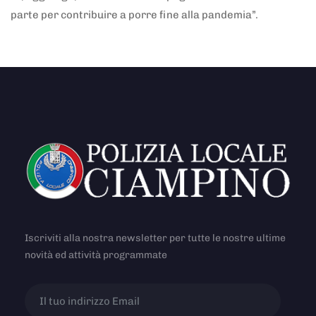
parte per contribuire a porre fine alla pandemia”.
Iscriviti alla nostra newsletter per tutte le nostre ultime
novità ed attività programmate