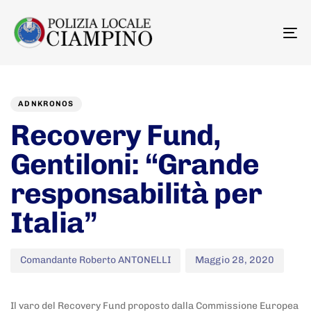
To
na
Author
Published
PUBLISHED
on:
IN:
ADNKRONOS
Recovery Fund,
Gentiloni: “Grande
responsabilità per
Italia”
Comandante Roberto ANTONELLI
Maggio 28, 2020
Il varo del Recovery Fund proposto dalla Commissione Europea