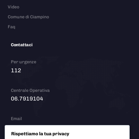
Video
Comune di Ciampino
Faq
Contattaci
Per urgenze
112
Centrale Operativa
06.7919104
Email
info@polizialocaleciampino.it
Rispettiamo la tua privacy