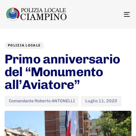
To
na
Author
Published
PUBLISHED
on:
IN:
POLIZIA LOCALE
Primo anniversario
del “Monumento
all’Aviatore”
Comandante Roberto ANTONELLI
Luglio 11, 2020