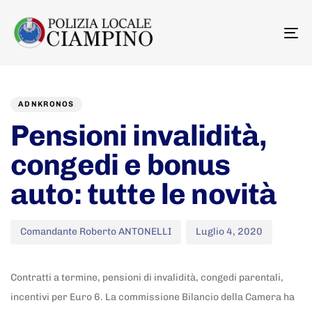
To
na
Author
Published
PUBLISHED
on:
IN:
ADNKRONOS
Pensioni invalidità,
congedi e bonus
auto: tutte le novità
Comandante Roberto ANTONELLI
Luglio 4, 2020
Contratti a termine, pensioni di invalidità, congedi parentali,
incentivi per Euro 6. La commissione Bilancio della Camera ha