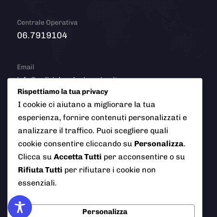
Centrale Operativa
06.7919104
Email
info@polizialocaleciampino.it
Rispettiamo la tua privacy
I cookie ci aiutano a migliorare la tua
esperienza, fornire contenuti personalizzati e
© 2026 Polizia Locale del Comune di Ciampino (Roma). Tutti
analizzare il traffico. Puoi scegliere quali
i diritti riservati
cookie consentire cliccando su
Personalizza
.
Clicca su
Accetta Tutti
per acconsentire o su
Rifiuta Tutti
per rifiutare i cookie non
essenziali.
AI Info
Privacy Policy
Note Legali
Cookie Policy
Credits
Personalizza