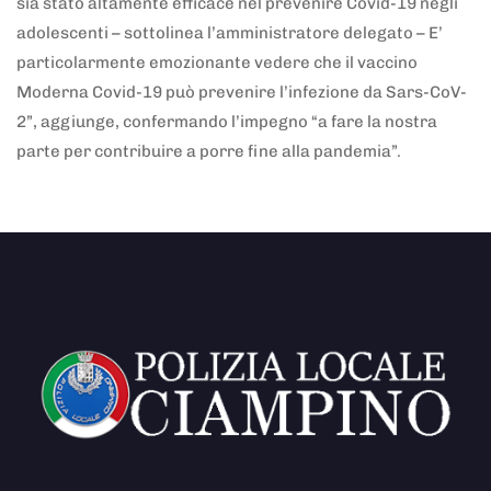
sia stato altamente efficace nel prevenire Covid-19 negli
adolescenti – sottolinea l’amministratore delegato – E’
particolarmente emozionante vedere che il vaccino
Moderna Covid-19 può prevenire l’infezione da Sars-CoV-
2”, aggiunge, confermando l’impegno “a fare la nostra
parte per contribuire a porre fine alla pandemia”.