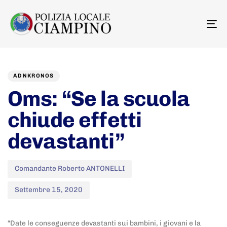
To
na
Author
Published
PUBLISHED
on:
IN:
ADNKRONOS
Oms: “Se la scuola
chiude effetti
devastanti”
Comandante Roberto ANTONELLI
Settembre 15, 2020
“Date le conseguenze devastanti sui bambini, i giovani e la