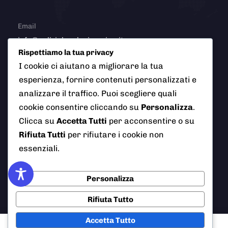
Email
info@polizialocaleciampino.it
Rispettiamo la tua privacy
I cookie ci aiutano a migliorare la tua
esperienza, fornire contenuti personalizzati e
© 2026 Polizia Locale del Comune di Ciampino (Roma). Tutti
analizzare il traffico. Puoi scegliere quali
i diritti riservati
cookie consentire cliccando su
Personalizza
.
Clicca su
Accetta Tutti
per acconsentire o su
Rifiuta Tutti
per rifiutare i cookie non
essenziali.
AI Info
Privacy Policy
Note Legali
Cookie Policy
Credits
Personalizza
Rifiuta Tutto
Accetta Tutto