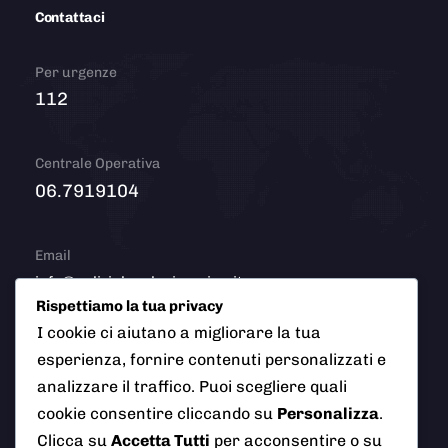
Contattaci
Per urgenze
112
Centrale Operativa
06.7919104
Email
info@polizialocaleciampino.it
Rispettiamo la tua privacy
I cookie ci aiutano a migliorare la tua
esperienza, fornire contenuti personalizzati e
© 2026 Polizia Locale del Comune di Ciampino (Roma). Tutti
analizzare il traffico. Puoi scegliere quali
i diritti riservati
cookie consentire cliccando su
Personalizza
.
Clicca su
Accetta Tutti
per acconsentire o su