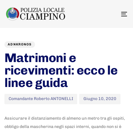
To
na
Author
Published
PUBLISHED
on:
IN:
ADNKRONOS
Matrimoni e
ricevimenti: ecco le
linee guida
Comandante Roberto ANTONELLI
Giugno 10, 2020
Assicurare il distanziamento di almeno un metro tra gli ospiti,
obbligo della mascherina negli spazi interni, quando non si è