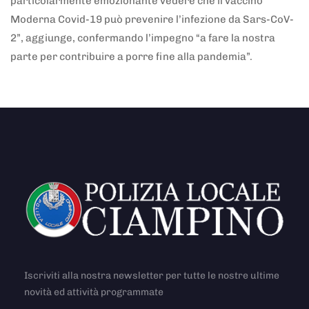
particolarmente emozionante vedere che il vaccino
Moderna Covid-19 può prevenire l’infezione da Sars-CoV-
2”, aggiunge, confermando l’impegno “a fare la nostra
parte per contribuire a porre fine alla pandemia”.
Iscriviti alla nostra newsletter per tutte le nostre ultime
novità ed attività programmate