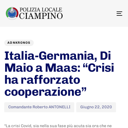
To
na
Author
Published
PUBLISHED
on:
IN:
ADNKRONOS
Italia-Germania, Di
Maio a Maas: “Crisi
ha rafforzato
cooperazione”
Comandante Roberto ANTONELLI
Giugno 22, 2020
“La crisi Covid, sia nella sua fase più acuta sia ora che ne