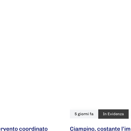
5 giorni fa
In Evidenza
tervento coordinato
Ciampino, costante l’im