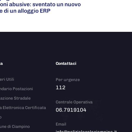
ioni abusive: sventato un nuovo
e di un alloggio ERP
ia
Contattaci
ri Utili
Per urgenze
112
ndario Postazioni
azione Stradale
Centrale Operativa
a Elettronica Certificata
06.7919104
o
Email
ne di Ciampino
info@polizialocaleciampino.it