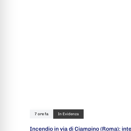
7 ore fa
In Evidenza
Incendio in via di Ciampino (Roma): in