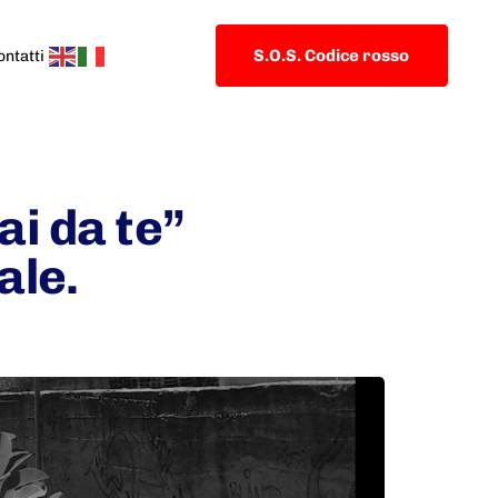
S.O.S. Codice rosso
ontatti
ai da te”
ale.