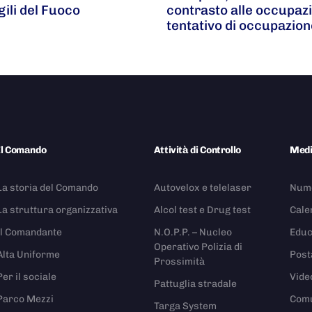
gili del Fuoco
contrasto alle occupaz
tentativo di occupazion
Il Comando
Attività di Controllo
Med
La storia del Comando
Autovelox e telelaser
Nume
La struttura organizzativa
Alcol test e Drug test
Cale
Il Comandante
N.O.P.P. – Nucleo
Educ
Operativo Polizia di
Alta Uniforme
Post
Prossimità
Per il sociale
Vide
Pattuglia stradale
Parco Mezzi
Comu
Targa System