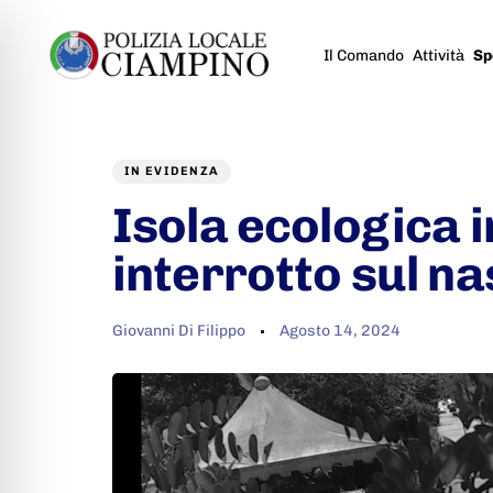
Il Comando
Attività
Sp
Author
Published
PUBLISHED
on:
IN:
IN EVIDENZA
Isola ecologica i
interrotto sul na
Giovanni Di Filippo
Agosto 14, 2024