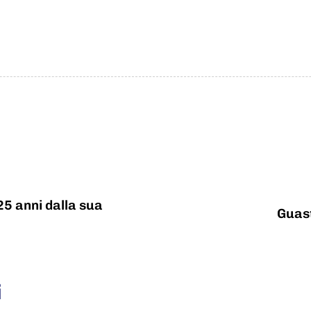
25 anni dalla sua
Guast
i