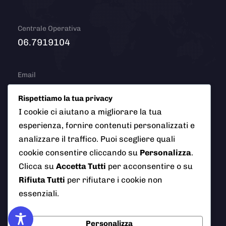
Centrale Operativa
06.7919104
Email
info@polizialocaleciampino.it
Rispettiamo la tua privacy
I cookie ci aiutano a migliorare la tua
esperienza, fornire contenuti personalizzati e
© 2026 Polizia Locale del Comune di Ciampino (Roma). Tutti
analizzare il traffico. Puoi scegliere quali
i diritti riservati
cookie consentire cliccando su
Personalizza
.
Clicca su
Accetta Tutti
per acconsentire o su
Rifiuta Tutti
per rifiutare i cookie non
essenziali.
AI Info
Privacy Policy
Note Legali
Personalizza
Cookie Policy
Credits