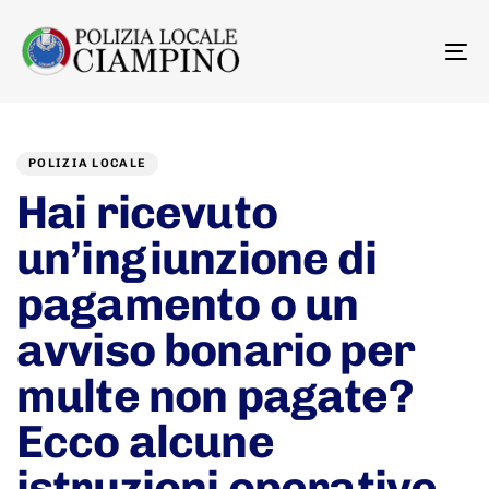
To
na
Author
Published
PUBLISHED
on:
IN:
POLIZIA LOCALE
Hai ricevuto
un’ingiunzione di
pagamento o un
avviso bonario per
multe non pagate?
Ecco alcune
istruzioni operative.