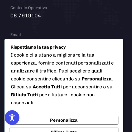
Centrale Operativa
06.7919104
Email
info@polizialocaleciampino.it
Rispettiamo la tua privacy
I cookie ci aiutano a migliorare la tua
esperienza, fornire contenuti personalizzati e
analizzare il traffico. Puoi scegliere quali
© 2026 Polizia Locale del Comune di Ciampino (Roma). Tutti
i diritti riservati
cookie consentire cliccando su
Personalizza
.
Clicca su
Accetta Tutti
per acconsentire o su
Rifiuta Tutti
per rifiutare i cookie non
essenziali.
AI Info
Privacy Policy
Note Legali
Personalizza
Cookie Policy
Credits