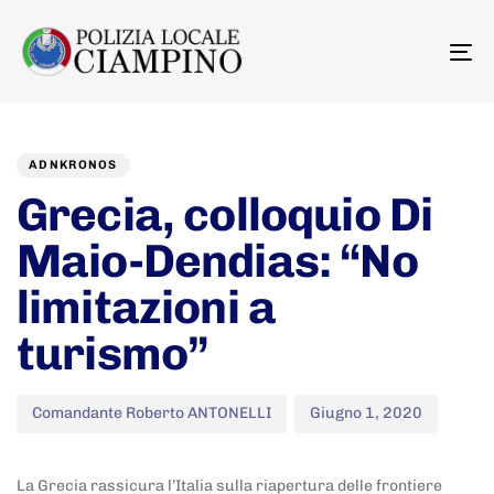
To
na
Author
Published
PUBLISHED
on:
IN:
ADNKRONOS
Grecia, colloquio Di
Maio-Dendias: “No
limitazioni a
turismo”
Comandante Roberto ANTONELLI
Giugno 1, 2020
La Grecia rassicura l’Italia sulla riapertura delle frontiere