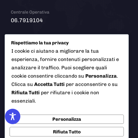
Centrale Operativa
06.7919104
Email
Rispettiamo la tua privacy
info@polizialocaleciampino.it
I cookie ci aiutano a migliorare la tua
esperienza, fornire contenuti personalizzati e
analizzare il traffico. Puoi scegliere quali
cookie consentire cliccando su
Personalizza
.
© 2026 Polizia Locale del Comune di Ciampino (Roma). Tutti
Clicca su
Accetta Tutti
per acconsentire o su
i diritti riservati
Rifiuta Tutti
per rifiutare i cookie non
essenziali.
AI Info
Privacy Policy
Note Legali
Personalizza
Cookie Policy
Credits
Rifiuta Tutto