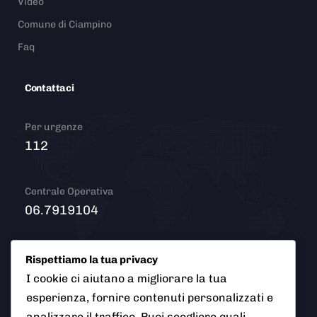
Video
Comune di Ciampino
Faq
Contattaci
Per urgenze
112
Centrale Operativa
06.7919104
Email
Rispettiamo la tua privacy
info@polizialocaleciampino.it
I cookie ci aiutano a migliorare la tua
esperienza, fornire contenuti personalizzati e
analizzare il traffico. Puoi scegliere quali