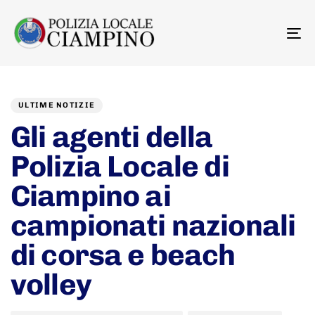
To
na
Author
Published
PUBLISHED
on:
IN:
ULTIME NOTIZIE
Gli agenti della
Polizia Locale di
Ciampino ai
campionati nazionali
di corsa e beach
volley