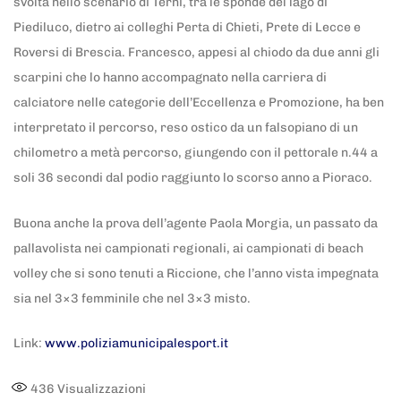
svolta nello scenario di Terni, tra le sponde del lago di
Piediluco, dietro ai colleghi Perta di Chieti, Prete di Lecce e
Roversi di Brescia. Francesco, appesi al chiodo da due anni gli
scarpini che lo hanno accompagnato nella carriera di
calciatore nelle categorie dell’Eccellenza e Promozione, ha ben
interpretato il percorso, reso ostico da un falsopiano di un
chilometro a metà percorso, giungendo con il pettorale n.44 a
soli 36 secondi dal podio raggiunto lo scorso anno a Pioraco.
Buona anche la prova dell’agente Paola Morgia, un passato da
pallavolista nei campionati regionali, ai campionati di beach
volley che si sono tenuti a Riccione, che l’anno vista impegnata
sia nel 3×3 femminile che nel 3×3 misto.
Link:
www.poliziamunicipalesport.it
436
Visualizzazioni