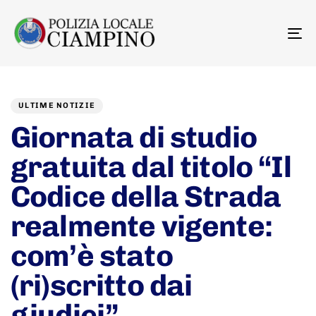
To
na
Author
Published
PUBLISHED
on:
IN:
ULTIME NOTIZIE
Giornata di studio
gratuita dal titolo “Il
Codice della Strada
realmente vigente:
com’è stato
(ri)scritto dai
giudici”