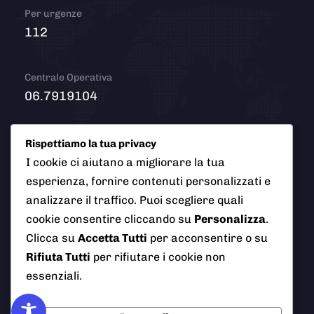
Per urgenze
112
Centrale Operativa
06.7919104
Email
Rispettiamo la tua privacy
info@polizialocaleciampino.it
I cookie ci aiutano a migliorare la tua
esperienza, fornire contenuti personalizzati e
analizzare il traffico. Puoi scegliere quali
cookie consentire cliccando su
Personalizza
.
© 2026 Polizia Locale del Comune di Ciampino (Roma). Tutti
Clicca su
Accetta Tutti
per acconsentire o su
i diritti riservati
Rifiuta Tutti
per rifiutare i cookie non
essenziali.
AI Info
Privacy Policy
Note Legali