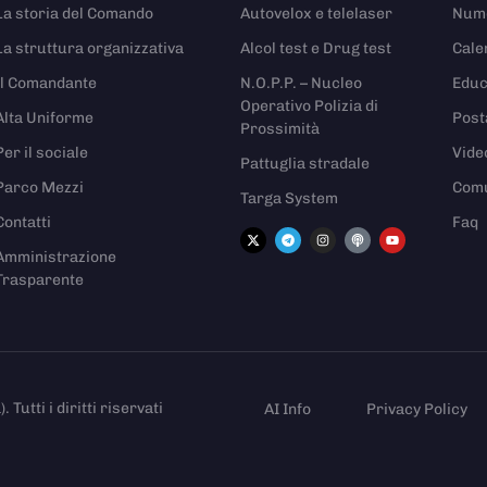
La storia del Comando
Autovelox e telelaser
Nume
La struttura organizzativa
Alcol test e Drug test
Cale
Il Comandante
N.O.P.P. – Nucleo
Educ
Operativo Polizia di
Alta Uniforme
Post
Prossimità
Per il sociale
Vide
Pattuglia stradale
Parco Mezzi
Comu
Targa System
Contatti
Faq
Amministrazione
Trasparente
utti i diritti riservati
AI Info
Privacy Policy