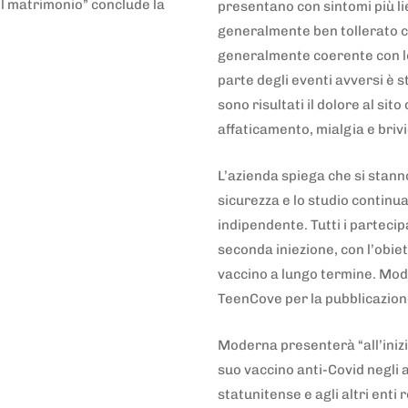
el matrimonio” conclude la
presentano con sintomi più lie
generalmente ben tollerato con
generalmente coerente con lo 
parte degli eventi avversi è s
sono risultati il dolore al sit
affaticamento, mialgia e briv
L’azienda spiega che si stan
sicurezza e lo studio continu
indipendente. Tutti i partecip
seconda iniezione, con l’obiet
vaccino a lungo termine. Mode
TeenCove per la pubblicazion
Moderna presenterà “all’inizio 
suo vaccino anti-Covid negli a
statunitense e agli altri enti 