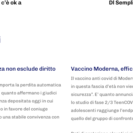
 c’è ok a
Dl Sempli
i
5 anni fa
Adnkronos
a non esclude diritto
Vaccino Moderna, effic
Il vaccino anti covid di Mode
mporta la perdita automatica
in questa fascia d’età non vi
E’ quanto affermano i giudici
sicurezza”. E’ quanto annunc
nza depositata oggi in cui
lo studio di fase 2/3 TeenCOV
o in favore del coniuge
adolescenti raggiunge l’endp
 una stabile convivenza con
quello del gruppo di confronto