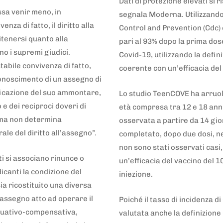
Dati di protezione elevati si 
ssa venir meno, in
segnala Moderna. Utilizzando 
nza di fatto, il diritto alla
Control and Prevention (Cdc) è
itenersi quanto alla
pari al 93% dopo la prima dose
 i supremi giudici.
Covid-19, utilizzando la defin
tabile convivenza di fatto,
coerente con un’efficacia de
iconoscimento di un assegno di
ificazione del suo ammontare,
Lo studio TeenCOVE ha arruolat
o e dei reciproci doveri di
età compresa tra 12 e 18 anni 
 ma non determina
osservata a partire da 14 gio
le del diritto all’assegno”.
completato, dopo due dosi, ne
non sono stati osservati casi,
i si associano rinunce o
un’efficacia del vaccino del 
icanti la condizione del
iniezione.
a ricostituito una diversa
assegno atto ad operare il
Poiché il tasso di incidenza di
requativo-compensativa,
valutata anche la definizione 