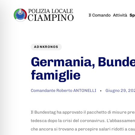
Il Comando
Attività
Sp
Author
Published
PUBLISHED
on:
IN:
ADNKRONOS
Germania, Bunde
famiglie
Comandante Roberto ANTONELLI
Giugno 29, 20
Il Bundestag ha approvato il pacchetto di misure prese
tedesca dopo la crisi del coronavirus. L’abbassamento
che ancora si trovano a percepire salari ridotti a caus