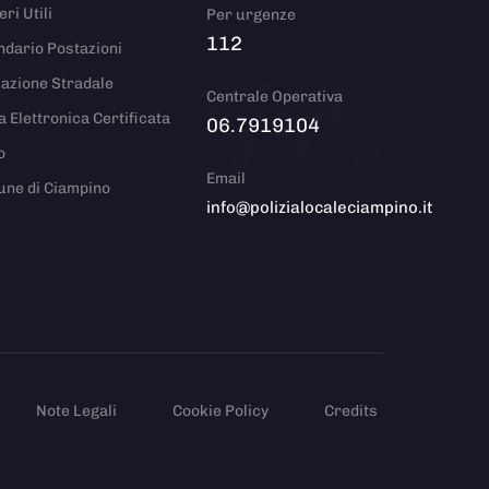
ri Utili
Per urgenze
112
ndario Postazioni
azione Stradale
Centrale Operativa
a Elettronica Certificata
06.7919104
o
Email
ne di Ciampino
info@polizialocaleciampino.it
Note Legali
Cookie Policy
Credits