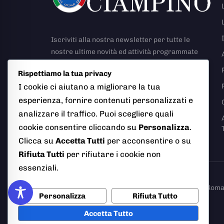
Iscriviti alla nostra newsletter per tutte le
nostre ultime novità ed attività programmate
Rispettiamo la tua privacy
I cookie ci aiutano a migliorare la tua
esperienza, fornire contenuti personalizzati e
analizzare il traffico. Puoi scegliere quali
Richiesta Rapporto Incidente Stradale
cookie consentire cliccando su
Personalizza
.
Clicca su
Accetta Tutti
per acconsentire o su
Rifiuta Tutti
per rifiutare i cookie non
essenziali.
© 2026 Polizia Locale del Comune di Ciampino (Roma). T
Personalizza
Rifiuta Tutto
Accetta Tutto