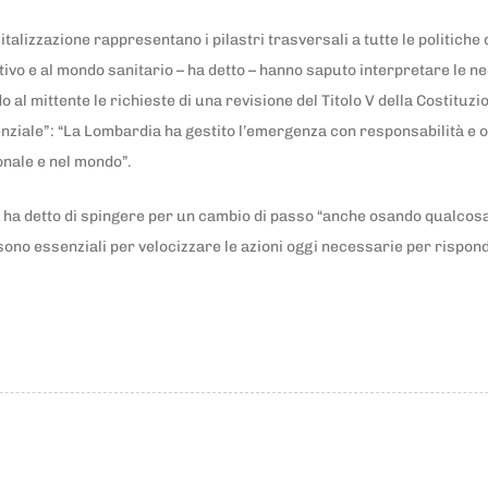
talizzazione rappresentano i pilastri trasversali a tutte le politiche
ttivo e al mondo sanitario – ha detto – hanno saputo interpretare le n
l mittente le richieste di una revisione del Titolo V della Costituzio
iale”: “La Lombardia ha gestito l’emergenza con responsabilità e ora
onale e nel mondo”.
na ha detto di spingere per un cambio di passo “anche osando qualcosa
i sono essenziali per velocizzare le azioni oggi necessarie per rispon