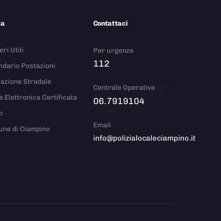
ia
Contattaci
ri Utili
Per urgenze
112
ndario Postazioni
azione Stradale
Centrale Operativa
a Elettronica Certificata
06.7919104
o
Email
ne di Ciampino
info@polizialocaleciampino.it