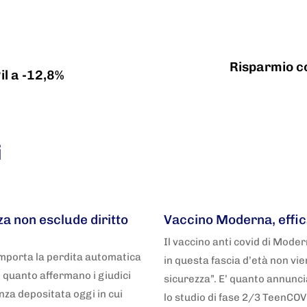
Risparmio co
Pil a -12,8%
i
5 anni fa
Adnkronos
a non esclude diritto
Vaccino Moderna, effic
Il vaccino anti covid di Mode
mporta la perdita automatica
in questa fascia d’età non vi
E’ quanto affermano i giudici
sicurezza”. E’ quanto annunc
nza depositata oggi in cui
lo studio di fase 2/3 TeenCOV