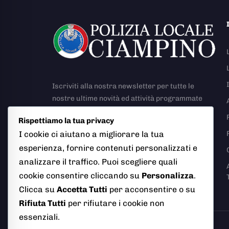
Iscriviti alla nostra newsletter per tutte le
nostre ultime novità ed attività programmate
Rispettiamo la tua privacy
I cookie ci aiutano a migliorare la tua
esperienza, fornire contenuti personalizzati e
analizzare il traffico. Puoi scegliere quali
Richiesta Rapporto Incidente Stradale
cookie consentire cliccando su
Personalizza
.
Clicca su
Accetta Tutti
per acconsentire o su
Rifiuta Tutti
per rifiutare i cookie non
essenziali.