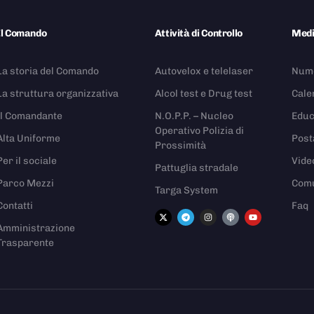
Il Comando
Attività di Controllo
Med
La storia del Comando
Autovelox e telelaser
Nume
La struttura organizzativa
Alcol test e Drug test
Cale
Il Comandante
N.O.P.P. – Nucleo
Educ
Operativo Polizia di
Alta Uniforme
Post
Prossimità
Per il sociale
Vide
Pattuglia stradale
Parco Mezzi
Comu
Targa System
Contatti
Faq
Amministrazione
Trasparente