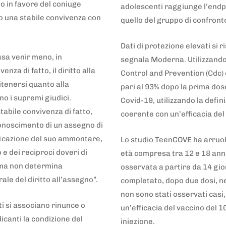
o in favore del coniuge
adolescenti raggiunge l’endp
 una stabile convivenza con
quello del gruppo di confronto
Dati di protezione elevati si 
ssa venir meno, in
segnala Moderna. Utilizzando 
nza di fatto, il diritto alla
Control and Prevention (Cdc) è
itenersi quanto alla
pari al 93% dopo la prima dose
 i supremi giudici.
Covid-19, utilizzando la defin
tabile convivenza di fatto,
coerente con un’efficacia de
iconoscimento di un assegno di
ificazione del suo ammontare,
Lo studio TeenCOVE ha arruolat
o e dei reciproci doveri di
età compresa tra 12 e 18 anni 
 ma non determina
osservata a partire da 14 gio
le del diritto all’assegno”.
completato, dopo due dosi, ne
non sono stati osservati casi,
i si associano rinunce o
un’efficacia del vaccino del 
icanti la condizione del
iniezione.