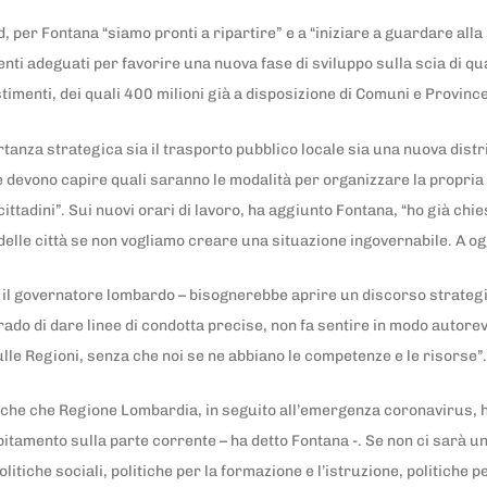
 per Fontana “siamo pronti a ripartire” e a “iniziare a guardare all
nti adeguati per favorire una nuova fase di sviluppo sulla scia di qu
timenti, dei quali 400 milioni già a disposizione di Comuni e Provinc
za strategica sia il trasporto pubblico locale sia una nuova distri
 devono capire quali saranno le modalità per organizzare la propria vi
i cittadini”. Sui nuovi orari di lavoro, ha aggiunto Fontana, “ho già c
a delle città se non vogliamo creare una situazione ingovernabile. A o
o il governatore lombardo – bisognerebbe aprire un discorso strategi
grado di dare linee di condotta precise, non fa sentire in modo autore
ulle Regioni, senza che noi se ne abbiano le competenze e le risorse”
che che Regione Lombardia, in seguito all’emergenza coronavirus, ha
bitamento sulla parte corrente – ha detto Fontana -. Se non ci sarà 
olitiche sociali, politiche per la formazione e l’istruzione, politiche pe