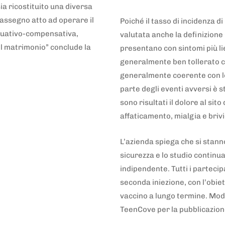
a ricostituito una diversa
assegno atto ad operare il
Poiché il tasso di incidenza di
requativo-compensativa,
valutata anche la definizione 
el matrimonio” conclude la
presentano con sintomi più lie
generalmente ben tollerato con
generalmente coerente con lo 
parte degli eventi avversi è s
sono risultati il dolore al sit
affaticamento, mialgia e briv
L’azienda spiega che si stan
sicurezza e lo studio continu
indipendente. Tutti i partecip
seconda iniezione, con l’obiet
vaccino a lungo termine. Mode
TeenCove per la pubblicazion