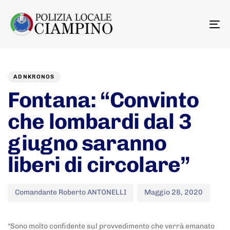
To
na
Author
Published
PUBLISHED
on:
IN:
ADNKRONOS
Fontana: “Convinto
che lombardi dal 3
giugno saranno
liberi di circolare”
Comandante Roberto ANTONELLI
Maggio 28, 2020
“Sono molto confidente sul provvedimento che verrà emanato