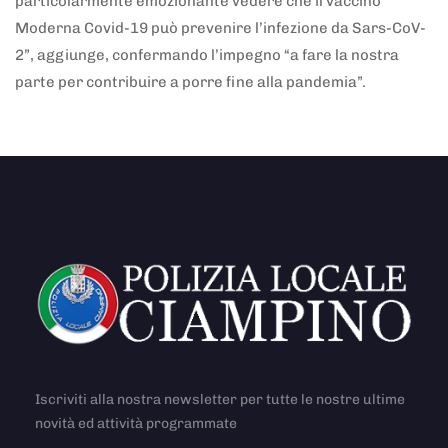
particolarmente emozionante vedere che il vaccino
Moderna Covid-19 può prevenire l’infezione da Sars-CoV-
2”, aggiunge, confermando l’impegno “a fare la nostra
parte per contribuire a porre fine alla pandemia”.
Iscriviti alla nostra newsletter per tutte le nostre ultime
novità ed attività programmate