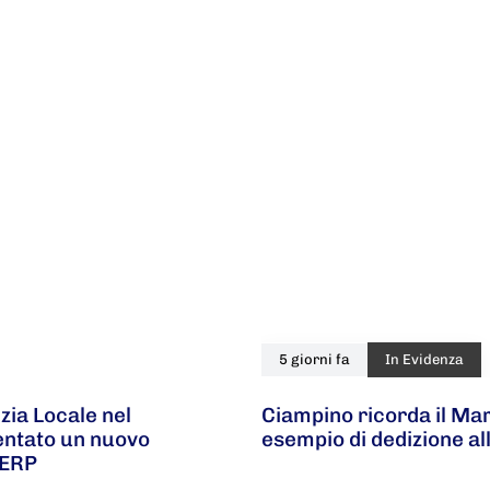
5 giorni fa
In Evidenza
zia Locale nel
Ciampino ricorda il Ma
ventato un nuovo
esempio di dedizione al
 ERP