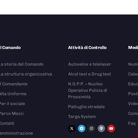
Il Comando
Attività di Controllo
Med
La storia del Comando
Autovelox e telelaser
Nume
La struttura organizzativa
Alcol test e Drug test
Cale
Il Comandante
N.O.P.P. – Nucleo
Educ
Operativo Polizia di
Alta Uniforme
Post
Prossimità
Per il sociale
Vide
Pattuglia stradale
Parco Mezzi
Comu
Targa System
Contatti
Faq
Amministrazione