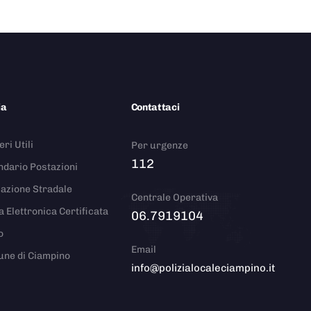
ia
Contattaci
ri Utili
Per urgenze
112
ndario Postazioni
azione Stradale
Centrale Operativa
a Elettronica Certificata
06.7919104
o
Email
ne di Ciampino
info@polizialocaleciampino.it