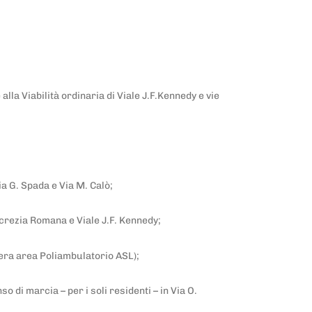
lla Viabilità ordinaria di Viale J.F.Kennedy e vie
Via G. Spada e Via M. Calò;
Lucrezia Romana e Viale J.F. Kennedy;
ntera area Poliambulatorio ASL);
o di marcia – per i soli residenti – in Via O.