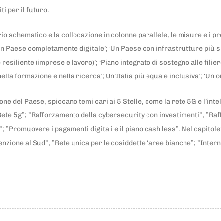
iti per il futuro.
io schematico e la collocazione in colonne parallele, le misure e i pr
 ‘Un Paese completamente digitale’; ‘Un Paese con infrastrutture più si
resiliente (imprese e lavoro)’; ‘Piano integrato di sostegno alle filie
o nella formazione e nella ricerca’; Un’Italia più equa e inclusiva’; ‘
one del Paese, spiccano temi cari ai 5 Stelle, come la rete 5G e l’intell
e Rete 5g”; ”Rafforzamento della cybersecurity con investimenti”, ”Raf
ud”; ”Promuovere i pagamenti digitali e il piano cash less”. Nel capitole
nzione al Sud”, ”Rete unica per le cosiddette ‘aree bianche”; ”Intern