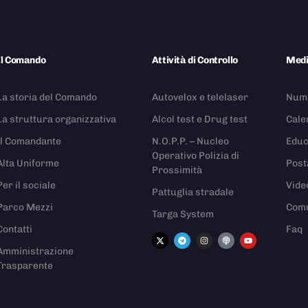
Il Comando
Attività di Controllo
Med
La storia del Comando
Autovelox e telelaser
Nume
La struttura organizzativa
Alcol test e Drug test
Cale
Il Comandante
N.O.P.P. – Nucleo
Educ
Operativo Polizia di
Alta Uniforme
Post
Prossimità
Per il sociale
Vide
Pattuglia stradale
Parco Mezzi
Comu
Targa System
Contatti
Faq
Amministrazione
Trasparente