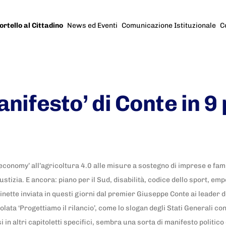
ortello al Cittadino
News ed Eventi
Comunicazione Istituzionale
C
manifesto’ di Conte in 9
 economy’ all’agricoltura 4.0 alle misure a sostegno di imprese e fam
iustizia. E ancora: piano per il Sud, disabilità, codice dello sport, 
aginette inviata in questi giorni dal premier Giuseppe Conte ai leader d
tolata ‘Progettiamo il rilancio’, come lo slogan degli Stati Generali co
i in altri capitoletti specifici, sembra una sorta di manifesto politic