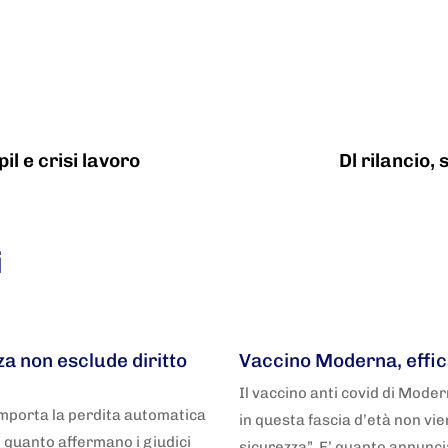
pil e crisi lavoro
Dl rilancio,
i
5 anni fa
Adnkronos
a non esclude diritto
Vaccino Moderna, effic
Il vaccino anti covid di Mode
mporta la perdita automatica
in questa fascia d’età non vi
E’ quanto affermano i giudici
sicurezza”. E’ quanto annunc