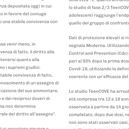
nza depositata oggi in cui
lo studio di fase 2/3 TeenCOV
o in favore del coniuge
adolescenti raggiunge l’endp
 una stabile convivenza con
quello del gruppo di confronto
Dati di protezione elevati si 
ssa venir meno, in
segnala Moderna. Utilizzando 
nza di fatto, il diritto alla
Control and Prevention (Cdc) è
itenersi quanto alla
pari al 93% dopo la prima dose
 i supremi giudici.
Covid-19, utilizzando la defin
tabile convivenza di fatto,
coerente con un’efficacia de
iconoscimento di un assegno di
ificazione del suo ammontare,
Lo studio TeenCOVE ha arruolat
o e dei reciproci doveri di
età compresa tra 12 e 18 anni 
 ma non determina
osservata a partire da 14 gio
le del diritto all’assegno”.
completato, dopo due dosi, ne
non sono stati osservati casi,
i si associano rinunce o