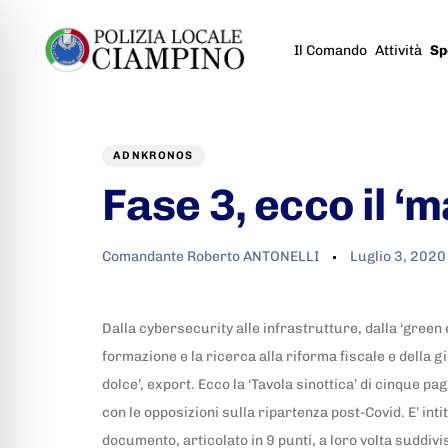
Il Comando
Attività
Sp
Author
Published
PUBLISHED
on:
IN:
ADNKRONOS
Fase 3, ecco il ‘
Comandante Roberto ANTONELLI
Luglio 3, 2020
Dalla cybersecurity alle infrastrutture, dalla ‘green
formazione e la ricerca alla riforma fiscale e della g
dolce’, export. Ecco la ‘Tavola sinottica’ di cinque p
con le opposizioni sulla ripartenza post-Covid. E’ inti
documento, articolato in 9 punti, a loro volta suddivis