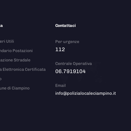
ia
Contattaci
ri Utili
Per urgenze
112
ndario Postazioni
azione Stradale
Centrale Operativa
a Elettronica Certificata
06.7919104
o
Email
ne di Ciampino
info@polizialocaleciampino.it