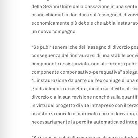
delle Sezioni Unite della Cassazione in una sente
erano chiamati a decidere sull’assegno di divorzi
economicamente più debole che abbia instaurato
un nuovo compagno.
“Se può ritenersi che dell’assegno di divorzio po
conseguenza dell’instaurarsi di una stabile convive
componente assistenziale, non altrettanto può r
componente compensativo-perequativa” spiegano
“L’instaurazione da parte dell’ex coniuge di una s
giudizialmente accertata, incide sul diritto al r
divorzio o alla sua revisione nonché sulla quant
in virtù del progetto di vita intrapreso con il terz
assistenza morale e materiale che ne derivano,
necessariamente la perdita automatica ed integra
“Se si accerti che alla mancanza di mezzi adeguat