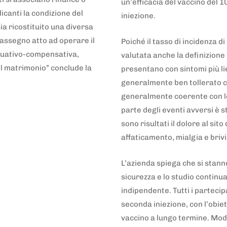
un’efficacia del vaccino del 
icanti la condizione del
iniezione.
a ricostituito una diversa
assegno atto ad operare il
Poiché il tasso di incidenza di
requativo-compensativa,
valutata anche la definizione 
el matrimonio” conclude la
presentano con sintomi più lie
generalmente ben tollerato con
generalmente coerente con lo 
parte degli eventi avversi è s
sono risultati il dolore al sit
affaticamento, mialgia e briv
L’azienda spiega che si stan
sicurezza e lo studio continu
indipendente. Tutti i partecip
seconda iniezione, con l’obiet
vaccino a lungo termine. Mode