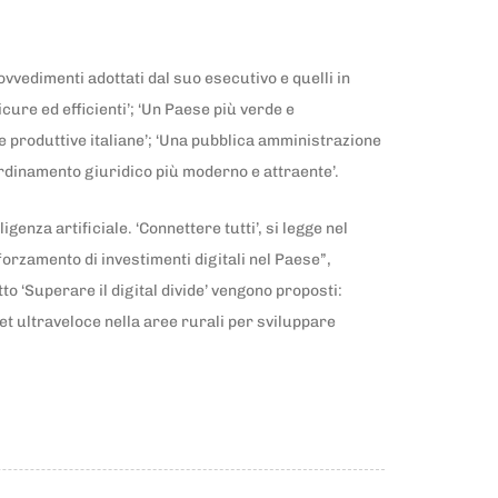
ovvedimenti adottati dal suo esecutivo e quelli in
cure ed efficienti’; ‘Un Paese più verde e
re produttive italiane’; ‘Una pubblica amministrazione
Un ordinamento giuridico più moderno e attraente’.
igenza artificiale. ‘Connettere tutti’, si legge nel
forzamento di investimenti digitali nel Paese”,
tto ‘Superare il digital divide’ vengono proposti:
et ultraveloce nella aree rurali per sviluppare