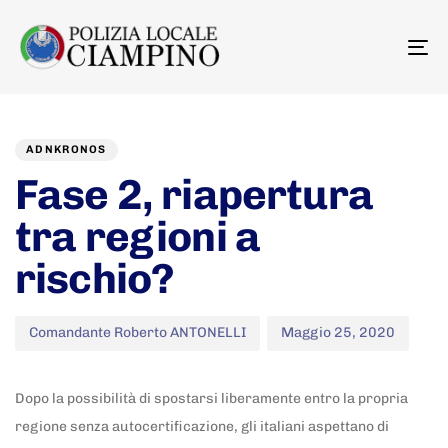
To
na
Author
Published
PUBLISHED
on:
IN:
ADNKRONOS
Fase 2, riapertura
tra regioni a
rischio?
Comandante Roberto ANTONELLI
Maggio 25, 2020
Dopo la possibilità di spostarsi liberamente entro la propria
regione senza autocertificazione, gli italiani aspettano di