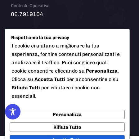
Centrale Operativa
06.7919104
Email
Rispettiamo la tua privacy
info@polizialocaleciampino.it
I cookie ci aiutano a migliorare la tua
esperienza, fornire contenuti personalizzati e
analizzare il traffico. Puoi scegliere quali
cookie consentire cliccando su
Personalizza
.
© 2026 Polizia Locale del Comune di Ciampino (Roma). Tutti
Clicca su
Accetta Tutti
per acconsentire o su
i diritti riservati
Rifiuta Tutti
per rifiutare i cookie non
essenziali.
AI Info
Privacy Policy
Note Legali
Personalizza
Cookie Policy
Credits
Rifiuta Tutto