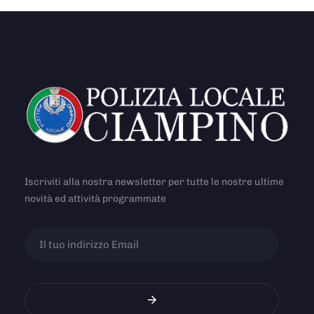
Iscriviti alla nostra newsletter per tutte le nostre ultime
novità ed attività programmate