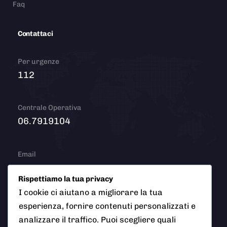
Faq
Contattaci
Per urgenze
112
Centrale Operativa
06.7919104
Email
info@polizialocaleciampino.it
Rispettiamo la tua privacy
I cookie ci aiutano a migliorare la tua
esperienza, fornire contenuti personalizzati e
© 2026 Polizia Locale del Comune di Ciampino (Roma). Tutti
analizzare il traffico. Puoi scegliere quali