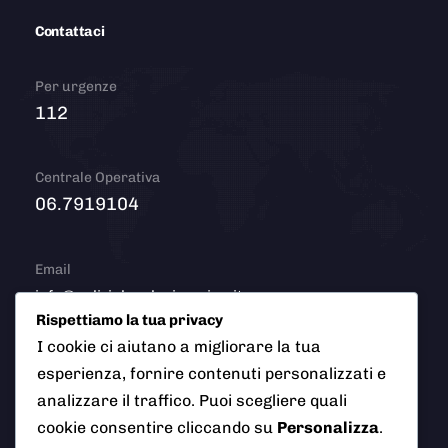
Contattaci
Per urgenze
112
Centrale Operativa
06.7919104
Email
info@polizialocaleciampino.it
Rispettiamo la tua privacy
I cookie ci aiutano a migliorare la tua
esperienza, fornire contenuti personalizzati e
© 2026 Polizia Locale del Comune di Ciampino (Roma). Tutti
analizzare il traffico. Puoi scegliere quali
i diritti riservati
cookie consentire cliccando su
Personalizza
.