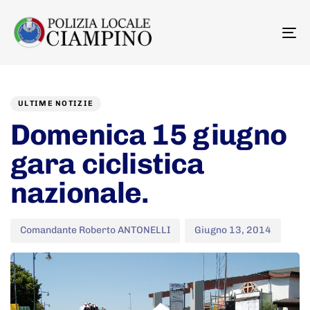
To
na
Author
Published
PUBLISHED
on:
IN:
ULTIME NOTIZIE
Domenica 15 giugno
gara ciclistica
nazionale.
Comandante Roberto ANTONELLI
Giugno 13, 2014