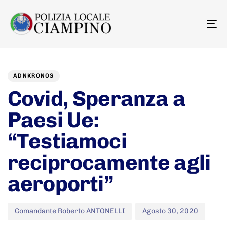
To
na
Author
Published
PUBLISHED
on:
IN:
ADNKRONOS
Covid, Speranza a
Paesi Ue:
“Testiamoci
reciprocamente agli
aeroporti”
Comandante Roberto ANTONELLI
Agosto 30, 2020