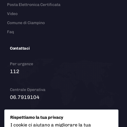
Posta Elettronica Certificata
Video
Comune di Ciampino
Faq
Contattaci
Per urgenze
112
Centrale Operativa
06.7919104
Email
Rispettiamo la tua privacy
info@polizialocaleciampino.it
I cookie ci aiutano a migliorare la tua