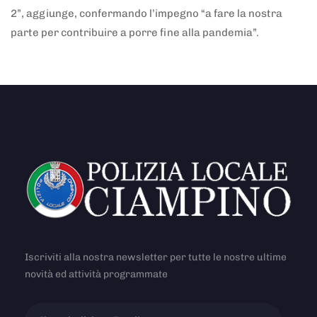
2”, aggiunge, confermando l’impegno “a fare la nostra
parte per contribuire a porre fine alla pandemia”.
Iscriviti alla nostra newsletter per tutte le nostre ultime
novità ed attività programmate