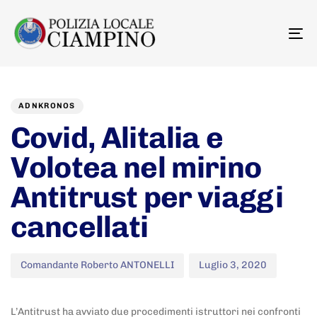
To
na
Author
Published
PUBLISHED
on:
IN:
ADNKRONOS
Covid, Alitalia e
Volotea nel mirino
Antitrust per viaggi
cancellati
Comandante Roberto ANTONELLI
Luglio 3, 2020
L’Antitrust ha avviato due procedimenti istruttori nei confronti