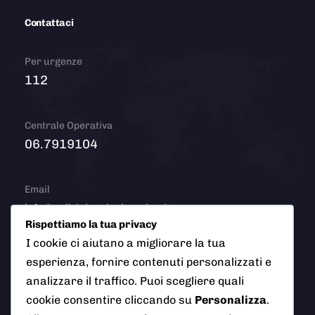
Contattaci
Per urgenze
112
Centrale Operativa
06.7919104
Email
info@polizialocaleciampino.it
Rispettiamo la tua privacy
I cookie ci aiutano a migliorare la tua
esperienza, fornire contenuti personalizzati e
© 2026 Polizia Locale del Comune di Ciampino (Roma). Tutti
analizzare il traffico. Puoi scegliere quali
i diritti riservati
cookie consentire cliccando su
Personalizza
.