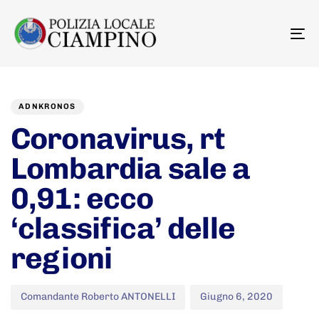
To
na
Author
Published
PUBLISHED
on:
IN:
ADNKRONOS
Coronavirus, rt
Lombardia sale a
0,91: ecco
‘classifica’ delle
regioni
Comandante Roberto ANTONELLI
Giugno 6, 2020