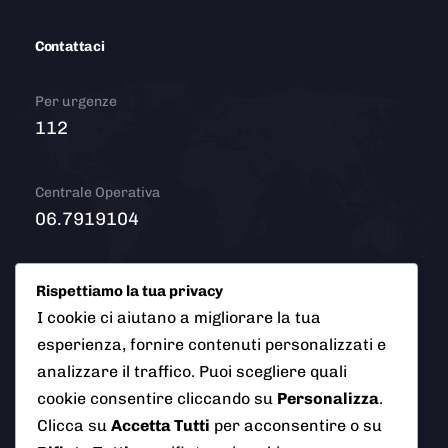
Contattaci
Per urgenze
112
Centrale Operativa
06.7919104
Email
Rispettiamo la tua privacy
info@polizialocaleciampino.it
I cookie ci aiutano a migliorare la tua
esperienza, fornire contenuti personalizzati e
analizzare il traffico. Puoi scegliere quali
cookie consentire cliccando su
Personalizza
.
© 2026 Polizia Locale del Comune di Ciampino (Roma). Tutti
Clicca su
Accetta Tutti
per acconsentire o su
i diritti riservati