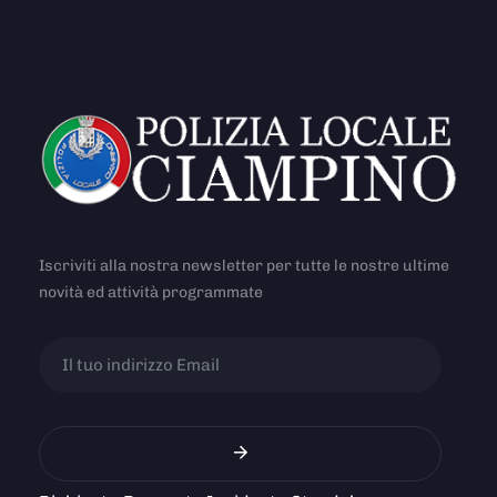
Iscriviti alla nostra newsletter per tutte le nostre ultime
novità ed attività programmate