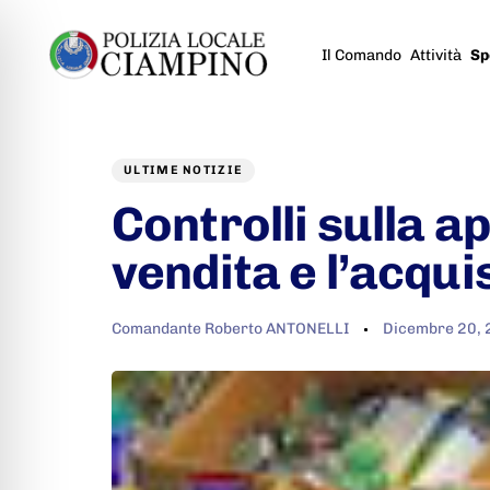
Il Comando
Attività
Sp
Author
Published
PUBLISHED
on:
IN:
ULTIME NOTIZIE
Controlli sulla a
vendita e l’acquis
Comandante Roberto ANTONELLI
Dicembre 20,