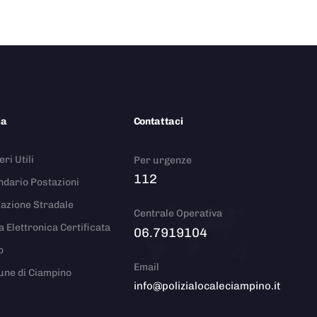
ia
Contattaci
ri Utili
Per urgenze
112
ndario Postazioni
azione Stradale
Centrale Operativa
a Elettronica Certificata
06.7919104
o
Email
ne di Ciampino
info@polizialocaleciampino.it