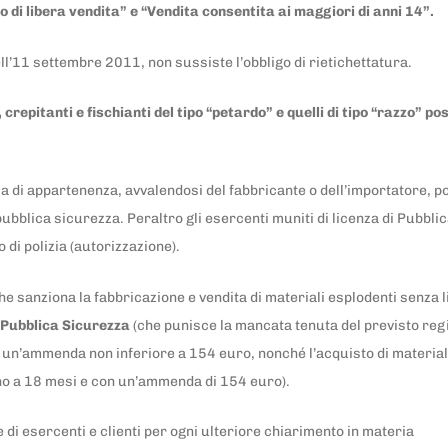
o di libera vendita” e “Vendita consentita ai maggiori di anni 14”.
ell’11 settembre 2011, non sussiste l’obbligo di rietichettatura.
, crepitanti e fischianti del tipo “petardo” e quelli di tipo “razzo”
ria di appartenenza, avvalendosi del fabbricante o dell’importatore, p
pubblica sicurezza. Peraltro gli esercenti muniti di licenza di Pubb
o di polizia (autorizzazione).
he sanziona la fabbricazione e vendita di materiali esplodenti senza 
i Pubblica Sicurezza
(che punisce la mancata tenuta del previsto regi
on un’ammenda non inferiore a 154 euro, nonché l’acquisto di materia
fino a 18 mesi e con un’ammenda di 154 euro).
di esercenti e clienti per ogni ulteriore chiarimento in materia