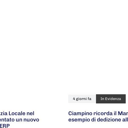
4 giorni fa
In Evidenza
zia Locale nel
Ciampino ricorda il Ma
ventato un nuovo
esempio di dedizione al
 ERP