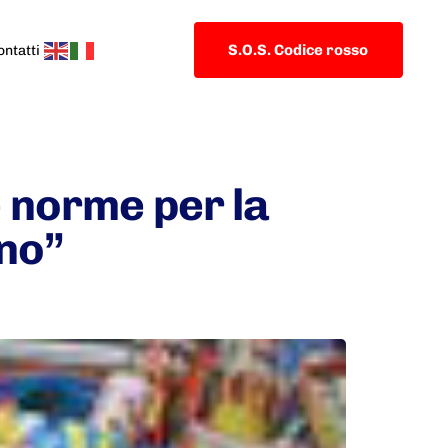
S.O.S. Codice rosso
ontatti
e norme per la
nno”