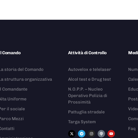
Il Comando
Attività di Controllo
Med
La storia del Comando
Autovelox e telelaser
Nume
La struttura organizzativa
Alcol test e Drug test
Cale
Il Comandante
N.O.P.P. – Nucleo
Educ
Operativo Polizia di
Alta Uniforme
Post
Prossimità
Per il sociale
Vide
Pattuglia stradale
Parco Mezzi
Comu
Targa System
Contatti
Faq