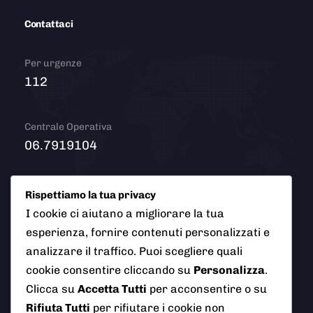
Contattaci
Per urgenze
112
Centrale Operativa
06.7919104
Email
Rispettiamo la tua privacy
info@polizialocaleciampino.it
I cookie ci aiutano a migliorare la tua
esperienza, fornire contenuti personalizzati e
analizzare il traffico. Puoi scegliere quali
cookie consentire cliccando su
Personalizza
.
© 2026 Polizia Locale del Comune di Ciampino (Roma). Tutti
Clicca su
Accetta Tutti
per acconsentire o su
i diritti riservati
Rifiuta Tutti
per rifiutare i cookie non