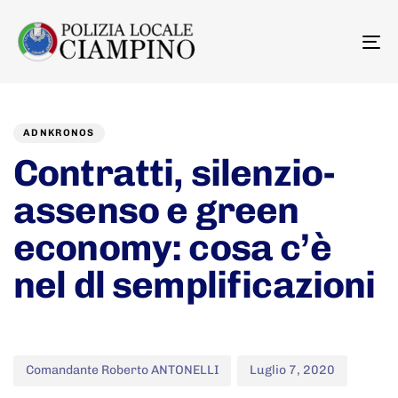
To
na
Author
Published
PUBLISHED
on:
IN:
ADNKRONOS
Contratti, silenzio-
assenso e green
economy: cosa c’è
nel dl semplificazioni
Comandante Roberto ANTONELLI
Luglio 7, 2020