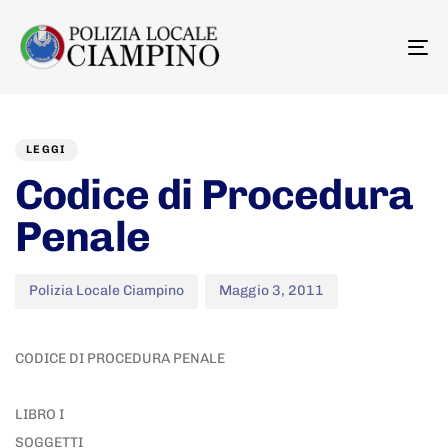
To
na
Author
Published
PUBLISHED
on:
IN:
LEGGI
Codice di Procedura
Penale
Polizia Locale Ciampino
Maggio 3, 2011
CODICE DI PROCEDURA PENALE
LIBRO I
SOGGETTI