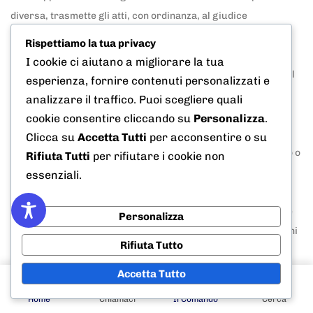
diversa, trasmette gli atti, con ordinanza, al giudice
competente a decidere sul reato contestato.
Rispettiamo la tua privacy
2. Fuori dai casi previsti dal comma 1, se il giudice
I cookie ci aiutano a migliorare la tua
monocratico ritiene che il reato appartiene alla cognizione del
esperienza, fornire contenuti personalizzati e
collegio, dispone con ordinanza la trasmissione degli atti al
analizzare il traffico. Puoi scegliere quali
pubblico ministero.
cookie consentire cliccando su
Personalizza
.
3. Si applica la disposizione dell’articolo 420 ter, comma 4.
Clicca su
Accetta Tutti
per acconsentire o su
Art. 33 octies. (Inosservanza dichiarata dal giudice di appello o
Rifiuta Tutti
per rifiutare i cookie non
dalla corte di cassazione). 1. Il giudice di appello o la corte di
essenziali.
cassazione pronuncia sentenza di annullamento e ordina la
trasmissione degli atti al pubblico ministero presso il giudice
Personalizza
di primo grado quando ritiene l’inosservanza delle disposizioni
Rifiuta Tutto
sull’attribuzione dei reati alla cognizione del tribunale in
composizione collegiale o monocratica, purché la stessa sia
Accetta Tutto
stata tempestivamente eccepita e l’eccezione sia stata
Home
Chiamaci
Il Comando
Cerca
riproposta nei motivi di impugnazione.