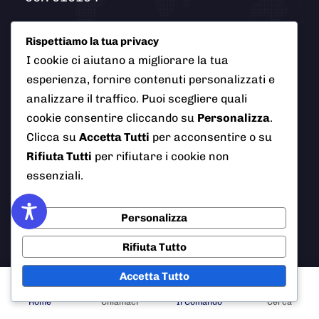
Rispettiamo la tua privacy
Email
I cookie ci aiutano a migliorare la tua
info@polizialocaleciampino.it
esperienza, fornire contenuti personalizzati e
analizzare il traffico. Puoi scegliere quali
cookie consentire cliccando su
Personalizza
.
© 2026 Polizia Locale del Comune di Ciampino (Roma). Tutti
Clicca su
Accetta Tutti
per acconsentire o su
i diritti riservati
Rifiuta Tutti
per rifiutare i cookie non
essenziali.
Personalizza
AI Info
Privacy Policy
Note Legali
Rifiuta Tutto
Cookie Policy
Credits
Accetta Tutto
Home
Chiamaci
Il Comando
Cerca