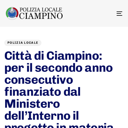
To
na
Author
Published
PUBLISHED
on:
IN:
POLIZIA LOCALE
Città di Ciampino:
per il secondo anno
consecutivo
finanziato dal
Ministero
dell’Interno il
progetto in materia