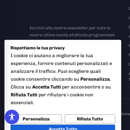
Iscriviti alla nostra newsletter per tutte le
nostre ultime novità ed attività programmate
Rispettiamo la tua privacy
I cookie ci aiutano a migliorare la tua
esperienza, fornire contenuti personalizzati e
analizzare il traffico. Puoi scegliere quali
Richiesta Rapporto Incidente Stradale
cookie consentire cliccando su
Personalizza
.
Clicca su
Accetta Tutti
per acconsentire o su
Rifiuta Tutti
per rifiutare i cookie non
essenziali.
© 2026 Polizia Locale del Comune di Ciampino (Roma). T
Personalizza
Rifiuta Tutto
Accetta Tutto