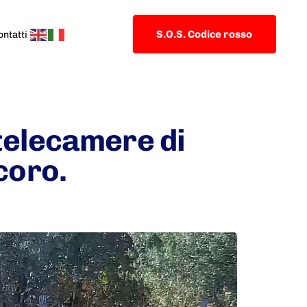
S.O.S. Codice rosso
ontatti
telecamere di
coro.