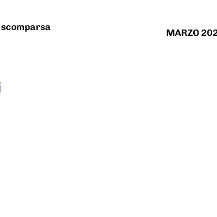
la scomparsa
MARZO 202
i