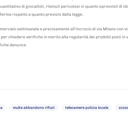
uantitativo di giocattoli, ritenuti pericolosi in quanto sprovvisti di
nferme rispetto a quanto previsto dalla legge.
 mercato settimanale e precisamente all’incrocio di via Milano con v
 per chiedere verifiche in merito alla regolarità dei prodotti posti in
ifiche denunce.
ta
multe abbandono rifiuti
telecamere polizia locale
zozzo