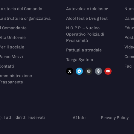
La storia del Comando
Autovelox e telelaser
Nume
La struttura organizzativa
Alcol test e Drug test
Cale
Il Comandante
N.O.P.P. – Nucleo
Educ
Operativo Polizia di
Alta Uniforme
Post
Prossimità
Per il sociale
Vide
Pattuglia stradale
Parco Mezzi
Comu
Targa System
Contatti
Faq
Amministrazione
Trasparente
utti i diritti riservati
AI Info
Privacy Policy