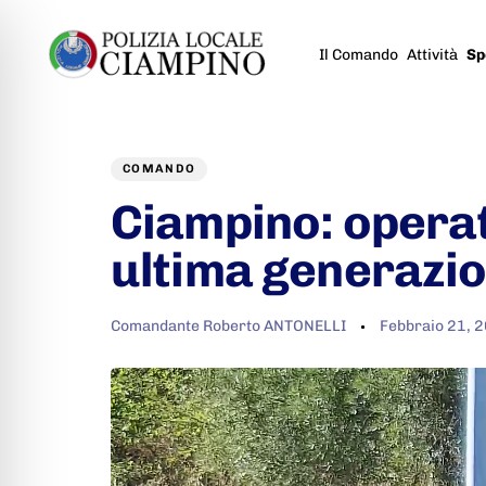
Il Comando
Attività
Sp
Author
Published
PUBLISHED
on:
IN:
COMANDO
Ciampino: operat
ultima generazion
Comandante Roberto ANTONELLI
Febbraio 21, 