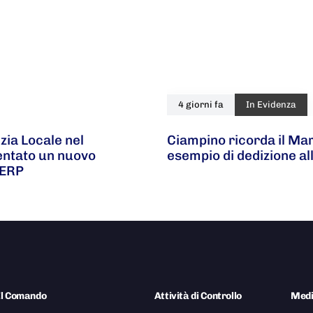
4 giorni fa
In Evidenza
zia Locale nel
Ciampino ricorda il Ma
ventato un nuovo
esempio di dedizione al
 ERP
Il Comando
Attività di Controllo
Med