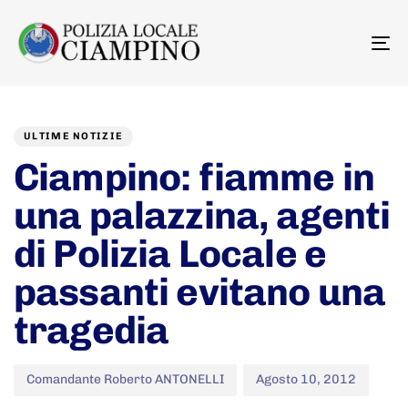
To
na
Author
Published
PUBLISHED
on:
IN:
ULTIME NOTIZIE
Ciampino: fiamme in
una palazzina, agenti
di Polizia Locale e
passanti evitano una
tragedia
Comandante Roberto ANTONELLI
Agosto 10, 2012