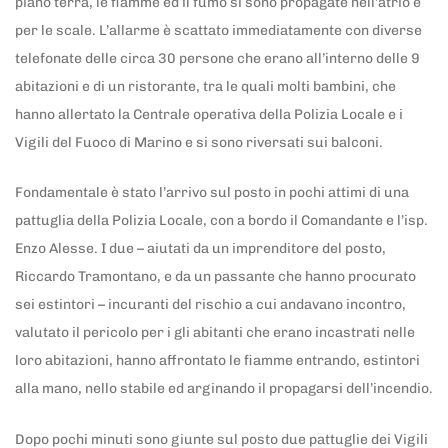
piano terra, le fiamme ed il fumo si sono propagate nell’atrio e
per le scale. L’allarme è scattato immediatamente con diverse
telefonate delle circa 30 persone che erano all’interno delle 9
abitazioni e di un ristorante, tra le quali molti bambini, che
hanno allertato la Centrale operativa della Polizia Locale e i
Vigili del Fuoco di Marino e si sono riversati sui balconi.
Fondamentale è stato l’arrivo sul posto in pochi attimi di una
pattuglia della Polizia Locale, con a bordo il Comandante e l’isp.
Enzo Alesse. I due – aiutati da un imprenditore del posto,
Riccardo Tramontano, e da un passante che hanno procurato
sei estintori – incuranti del rischio a cui andavano incontro,
valutato il pericolo per i gli abitanti che erano incastrati nelle
loro abitazioni, hanno affrontato le fiamme entrando, estintori
alla mano, nello stabile ed arginando il propagarsi dell’incendio.
Dopo pochi minuti sono giunte sul posto due pattuglie dei Vigili