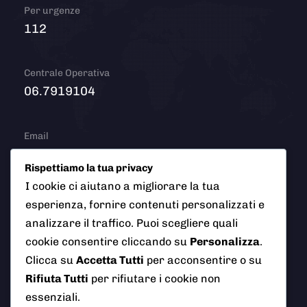
Per urgenze
112
Centrale Operativa
06.7919104
Email
info@polizialocaleciampino.it
Rispettiamo la tua privacy
I cookie ci aiutano a migliorare la tua
esperienza, fornire contenuti personalizzati e
© 2026 Polizia Locale del Comune di Ciampino (Roma). Tutti
analizzare il traffico. Puoi scegliere quali
i diritti riservati
cookie consentire cliccando su
Personalizza
.
Clicca su
Accetta Tutti
per acconsentire o su
Rifiuta Tutti
per rifiutare i cookie non
essenziali.
AI Info
Privacy Policy
Note Legali