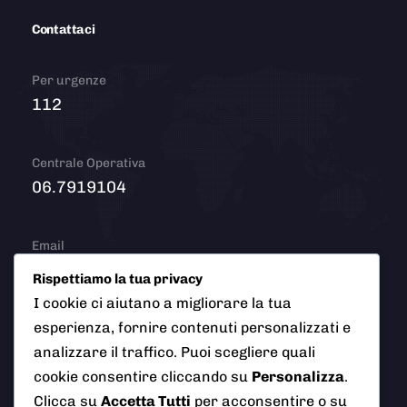
Contattaci
Per urgenze
112
Centrale Operativa
06.7919104
Email
info@polizialocaleciampino.it
Rispettiamo la tua privacy
I cookie ci aiutano a migliorare la tua
esperienza, fornire contenuti personalizzati e
analizzare il traffico. Puoi scegliere quali
© 2026 Polizia Locale del Comune di Ciampino (Roma). Tutti
cookie consentire cliccando su
Personalizza
.
i diritti riservati
Clicca su
Accetta Tutti
per acconsentire o su