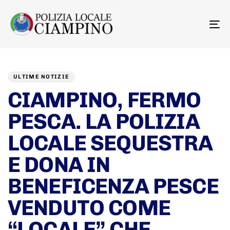
To
na
Author
Published
PUBLISHED
on:
IN:
ULTIME NOTIZIE
CIAMPINO, FERMO
PESCA. LA POLIZIA
LOCALE SEQUESTRA
E DONA IN
BENEFICENZA PESCE
VENDUTO COME
“LOCALE” CHE